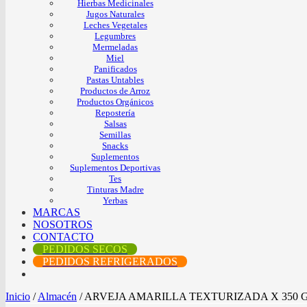
Hierbas Medicinales
Jugos Naturales
Leches Vegetales
Legumbres
Mermeladas
Miel
Panificados
Pastas Untables
Productos de Arroz
Productos Orgánicos
Repostería
Salsas
Semillas
Snacks
Suplementos
Suplementos Deportivas
Tes
Tinturas Madre
Yerbas
MARCAS
NOSOTROS
CONTACTO
PEDIDOS SECOS
PEDIDOS REFRIGERADOS
Inicio
/
Almacén
/
ARVEJA AMARILLA TEXTURIZADA X 350 G