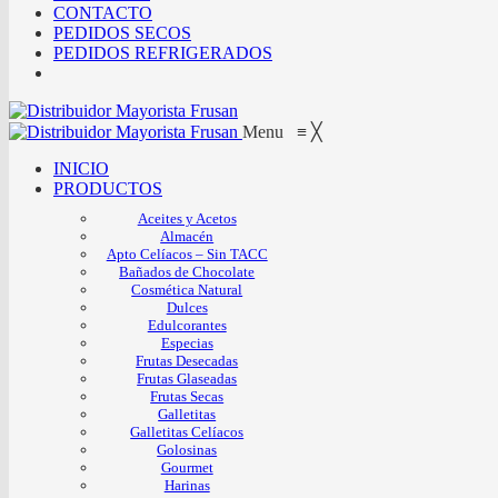
CONTACTO
PEDIDOS SECOS
PEDIDOS REFRIGERADOS
Menu
≡
╳
INICIO
PRODUCTOS
Aceites y Acetos
Almacén
Apto Celíacos – Sin TACC
Bañados de Chocolate
Cosmética Natural
Dulces
Edulcorantes
Especias
Frutas Desecadas
Frutas Glaseadas
Frutas Secas
Galletitas
Galletitas Celíacos
Golosinas
Gourmet
Harinas