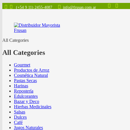
(+54 9 11) 2455-4087
info@frusan.com.ar
All Categories
All Categories
Gourmet
Productos de Arroz
Cosmética Natural
Pastas Secas
Harinas
Repostería
Edulcorantes
Bazar y Deco
Hierbas Medicinales
Salsas
Dulces
Café
Jugos Naturales