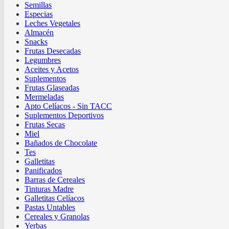
Semillas
Especias
Leches Vegetales
Almacén
Snacks
Frutas Desecadas
Legumbres
Aceites y Acetos
Suplementos
Frutas Glaseadas
Mermeladas
Apto Celíacos - Sin TACC
Suplementos Deportivos
Frutas Secas
Miel
Bañados de Chocolate
Tes
Galletitas
Panificados
Barras de Cereales
Tinturas Madre
Galletitas Celíacos
Pastas Untables
Cereales y Granolas
Yerbas