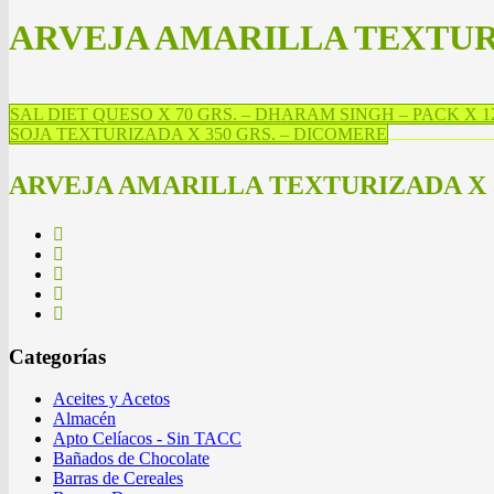
ARVEJA AMARILLA TEXTURI
SAL DIET QUESO X 70 GRS. – DHARAM SINGH – PACK X 
SOJA TEXTURIZADA X 350 GRS. – DICOMERE
ARVEJA AMARILLA TEXTURIZADA X 3
Categorías
Aceites y Acetos
Almacén
Apto Celíacos - Sin TACC
Bañados de Chocolate
Barras de Cereales