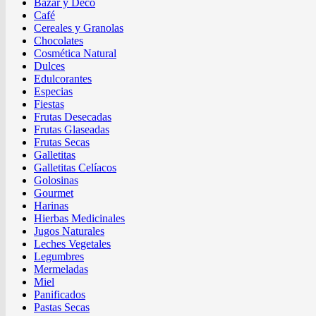
Bazar y Deco
Café
Cereales y Granolas
Chocolates
Cosmética Natural
Dulces
Edulcorantes
Especias
Fiestas
Frutas Desecadas
Frutas Glaseadas
Frutas Secas
Galletitas
Galletitas Celíacos
Golosinas
Gourmet
Harinas
Hierbas Medicinales
Jugos Naturales
Leches Vegetales
Legumbres
Mermeladas
Miel
Panificados
Pastas Secas