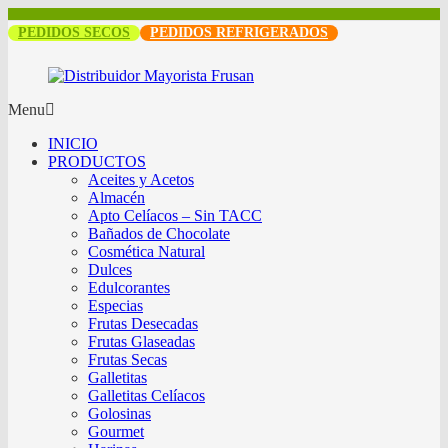
PEDIDOS SECOS
PEDIDOS REFRIGERADOS
Menu
INICIO
PRODUCTOS
Aceites y Acetos
Almacén
Apto Celíacos – Sin TACC
Bañados de Chocolate
Cosmética Natural
Dulces
Edulcorantes
Especias
Frutas Desecadas
Frutas Glaseadas
Frutas Secas
Galletitas
Galletitas Celíacos
Golosinas
Gourmet