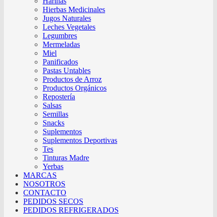
Harinas
Hierbas Medicinales
Jugos Naturales
Leches Vegetales
Legumbres
Mermeladas
Miel
Panificados
Pastas Untables
Productos de Arroz
Productos Orgánicos
Repostería
Salsas
Semillas
Snacks
Suplementos
Suplementos Deportivas
Tes
Tinturas Madre
Yerbas
MARCAS
NOSOTROS
CONTACTO
PEDIDOS SECOS
PEDIDOS REFRIGERADOS