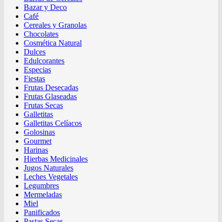
Bazar y Deco
Café
Cereales y Granolas
Chocolates
Cosmética Natural
Dulces
Edulcorantes
Especias
Fiestas
Frutas Desecadas
Frutas Glaseadas
Frutas Secas
Galletitas
Galletitas Celíacos
Golosinas
Gourmet
Harinas
Hierbas Medicinales
Jugos Naturales
Leches Vegetales
Legumbres
Mermeladas
Miel
Panificados
Pastas Secas