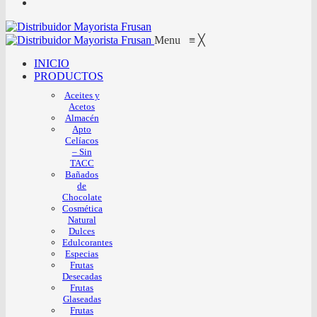
Menu
≡
╳
INICIO
PRODUCTOS
Aceites y
Acetos
Almacén
Apto
Celíacos
– Sin
TACC
Bañados
de
Chocolate
Cosmética
Natural
Dulces
Edulcorantes
Especias
Frutas
Desecadas
Frutas
Glaseadas
Frutas