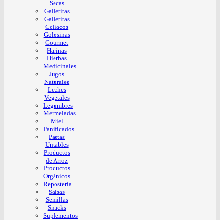
Secas
Galletitas
Galletitas
Celíacos
Golosinas
Gourmet
Harinas
Hierbas
Medicinales
Jugos
Naturales
Leches
Vegetales
Legumbres
Mermeladas
Miel
Panificados
Pastas
Untables
Productos
de Arroz
Productos
Orgánicos
Repostería
Salsas
Semillas
Snacks
Suplementos