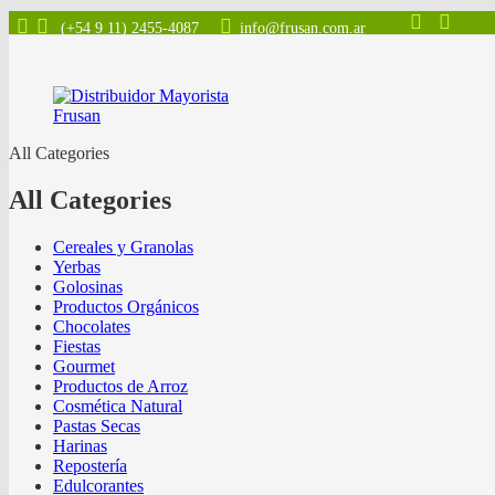
(+54 9 11) 2455-4087
info@frusan.com.ar
All Categories
All Categories
Cereales y Granolas
Yerbas
Golosinas
Productos Orgánicos
Chocolates
Fiestas
Gourmet
Productos de Arroz
Cosmética Natural
Pastas Secas
Harinas
Repostería
Edulcorantes