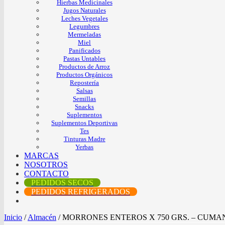
Hierbas Medicinales
Jugos Naturales
Leches Vegetales
Legumbres
Mermeladas
Miel
Panificados
Pastas Untables
Productos de Arroz
Productos Orgánicos
Repostería
Salsas
Semillas
Snacks
Suplementos
Suplementos Deportivas
Tes
Tinturas Madre
Yerbas
MARCAS
NOSOTROS
CONTACTO
PEDIDOS SECOS
PEDIDOS REFRIGERADOS
Inicio
/
Almacén
/
MORRONES ENTEROS X 750 GRS. – CUMA