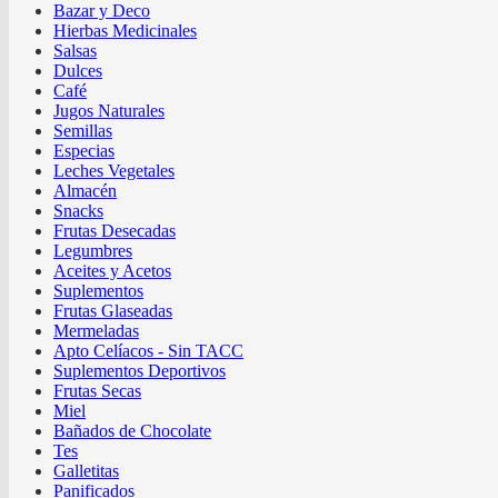
Bazar y Deco
Hierbas Medicinales
Salsas
Dulces
Café
Jugos Naturales
Semillas
Especias
Leches Vegetales
Almacén
Snacks
Frutas Desecadas
Legumbres
Aceites y Acetos
Suplementos
Frutas Glaseadas
Mermeladas
Apto Celíacos - Sin TACC
Suplementos Deportivos
Frutas Secas
Miel
Bañados de Chocolate
Tes
Galletitas
Panificados