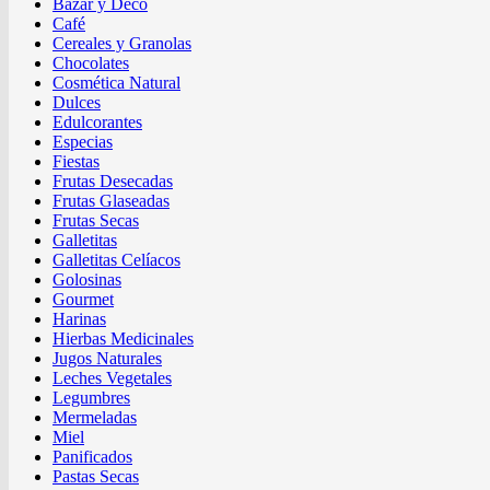
Bazar y Deco
Café
Cereales y Granolas
Chocolates
Cosmética Natural
Dulces
Edulcorantes
Especias
Fiestas
Frutas Desecadas
Frutas Glaseadas
Frutas Secas
Galletitas
Galletitas Celíacos
Golosinas
Gourmet
Harinas
Hierbas Medicinales
Jugos Naturales
Leches Vegetales
Legumbres
Mermeladas
Miel
Panificados
Pastas Secas