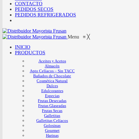
CONTACTO
PEDIDOS SECOS
PEDIDOS REFRIGERADOS
Menu
≡
╳
INICIO
PRODUCTOS
Aceites y Acetos
Almacén
Apto Celíacos – Sin TACC
Bañados de Chocolate
Cosmética Natural
Dulces
Edulcorantes
Especias
Frutas Desecadas
Frutas Glaseadas
Frutas Secas
Galletitas
Galletitas Celíacos
Golosinas
Gourmet
Harinas