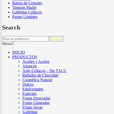
Barras de Cereales
Tinturas Madre
Galletitas Celíacos
Pastas Untables
Search
Search
Menu
INICIO
PRODUCTOS
Aceites y Acetos
Almacén
Apto Celíacos – Sin TACC
Bañados de Chocolate
Cosmética Natural
Dulces
Edulcorantes
Especias
Frutas Desecadas
Frutas Glaseadas
Frutas Secas
Galletitas