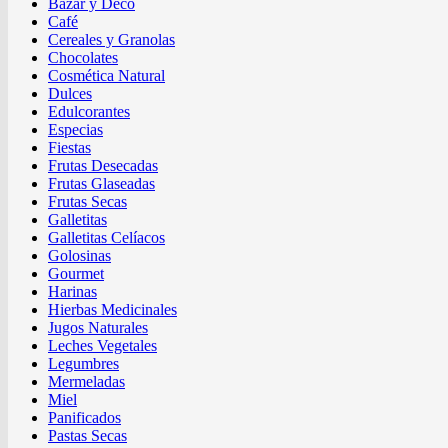
Bazar y Deco
Café
Cereales y Granolas
Chocolates
Cosmética Natural
Dulces
Edulcorantes
Especias
Fiestas
Frutas Desecadas
Frutas Glaseadas
Frutas Secas
Galletitas
Galletitas Celíacos
Golosinas
Gourmet
Harinas
Hierbas Medicinales
Jugos Naturales
Leches Vegetales
Legumbres
Mermeladas
Miel
Panificados
Pastas Secas