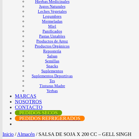
Hierbas Medicinales
Jugos Naturales
Leches Vegetales
Legumbres
Mermeladas
Miel
Panificados
Pastas Untables
Productos de Arroz
Productos Orgánicos
Repostería
Salsas
Semillas
Snacks
Suplementos
Suplementos Deportivas
Tes
Tinturas Madre
Yerbas
MARCAS
NOSOTROS
CONTACTO
PEDIDOS SECOS
PEDIDOS REFRIGERADOS
Inicio
/
Almacén
/
SALSA DE SOJA X 200 CC – GELL SINGH