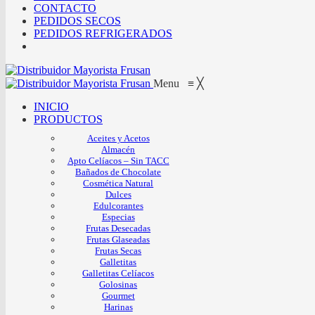
CONTACTO
PEDIDOS SECOS
PEDIDOS REFRIGERADOS
Menu
≡
╳
INICIO
PRODUCTOS
Aceites y Acetos
Almacén
Apto Celíacos – Sin TACC
Bañados de Chocolate
Cosmética Natural
Dulces
Edulcorantes
Especias
Frutas Desecadas
Frutas Glaseadas
Frutas Secas
Galletitas
Galletitas Celíacos
Golosinas
Gourmet
Harinas