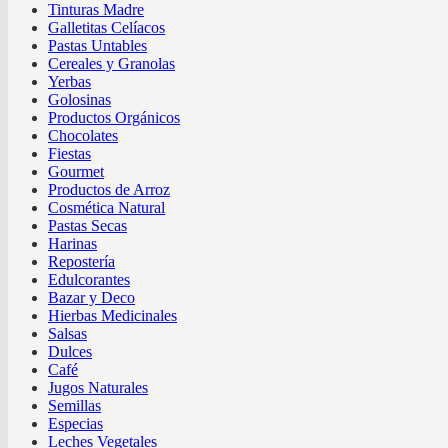
Tinturas Madre
Galletitas Celíacos
Pastas Untables
Cereales y Granolas
Yerbas
Golosinas
Productos Orgánicos
Chocolates
Fiestas
Gourmet
Productos de Arroz
Cosmética Natural
Pastas Secas
Harinas
Repostería
Edulcorantes
Bazar y Deco
Hierbas Medicinales
Salsas
Dulces
Café
Jugos Naturales
Semillas
Especias
Leches Vegetales