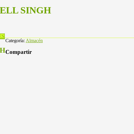
GELL SINGH
ES
Categoría:
Almacén
GH
Compartir