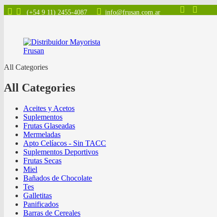
(+54 9 11) 2455-4087
info@frusan.com.ar
All Categories
All Categories
Aceites y Acetos
Suplementos
Frutas Glaseadas
Mermeladas
Apto Celíacos - Sin TACC
Suplementos Deportivos
Frutas Secas
Miel
Bañados de Chocolate
Tes
Galletitas
Panificados
Barras de Cereales