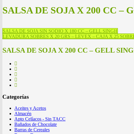
SALSA DE SOJA X 200 CC – 
SALSA DE SOJA SIN SODIO X 180 CC – GELL SINGH
LEVADURA SOBRES X 20 GRS – LEVEX – CAJA X 25 SOBR
SALSA DE SOJA X 200 CC – GELL SIN
Categorías
Aceites y Acetos
Almacén
Apto Celíacos - Sin TACC
Bañados de Chocolate
Barras de Cereales