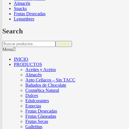
Almacén
Snacks
Frutas Desecadas
Legumbres
Search
Search
Menu
INICIO
PRODUCTOS
Aceites y Acetos
Almacén
Apto Celíacos – Sin TACC
Bañados de Chocolate
Cosmética Natural
Dulces
Edulcorantes
Especias
Frutas Desecadas
Frutas Glaseadas
Frutas Secas
Galletitas