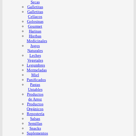
Secas
Galletitas
Galletitas
Celíacos
Golosinas
Gourmet
Harinas
Hierbas
Medicinales
Jugos
Naturales
Leches
Vegetales
Legumbres
Mermeladas
Miel
Panificados
Pastas
Untables
Productos
de Arroz
Productos
Orgánicos
Repostería
Salsas
Semillas
Snacks
Suplementos