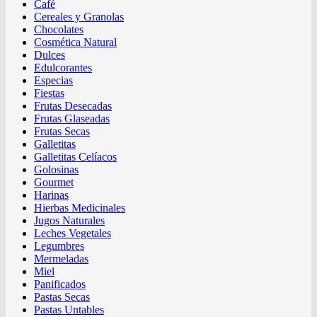
Café
Cereales y Granolas
Chocolates
Cosmética Natural
Dulces
Edulcorantes
Especias
Fiestas
Frutas Desecadas
Frutas Glaseadas
Frutas Secas
Galletitas
Galletitas Celíacos
Golosinas
Gourmet
Harinas
Hierbas Medicinales
Jugos Naturales
Leches Vegetales
Legumbres
Mermeladas
Miel
Panificados
Pastas Secas
Pastas Untables