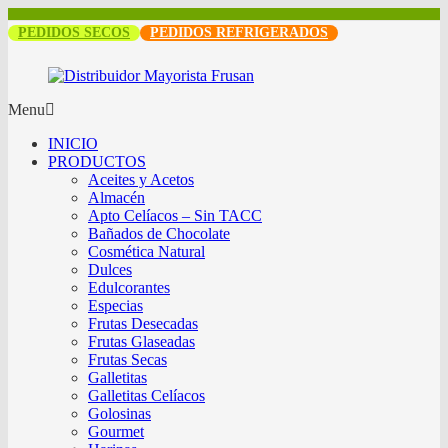
PEDIDOS SECOS
PEDIDOS REFRIGERADOS
Menu
INICIO
PRODUCTOS
Aceites y Acetos
Almacén
Apto Celíacos – Sin TACC
Bañados de Chocolate
Cosmética Natural
Dulces
Edulcorantes
Especias
Frutas Desecadas
Frutas Glaseadas
Frutas Secas
Galletitas
Galletitas Celíacos
Golosinas
Gourmet