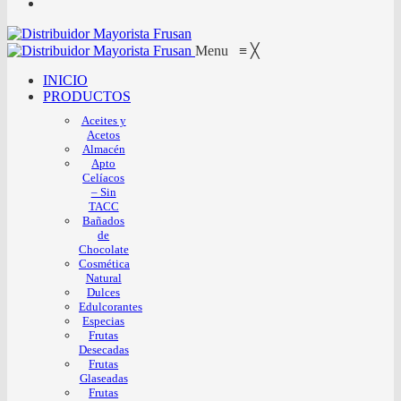
Menu
≡
╳
INICIO
PRODUCTOS
Aceites y
Acetos
Almacén
Apto
Celíacos
– Sin
TACC
Bañados
de
Chocolate
Cosmética
Natural
Dulces
Edulcorantes
Especias
Frutas
Desecadas
Frutas
Glaseadas
Frutas