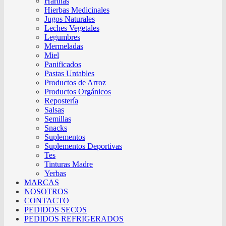
Harinas
Hierbas Medicinales
Jugos Naturales
Leches Vegetales
Legumbres
Mermeladas
Miel
Panificados
Pastas Untables
Productos de Arroz
Productos Orgánicos
Repostería
Salsas
Semillas
Snacks
Suplementos
Suplementos Deportivas
Tes
Tinturas Madre
Yerbas
MARCAS
NOSOTROS
CONTACTO
PEDIDOS SECOS
PEDIDOS REFRIGERADOS