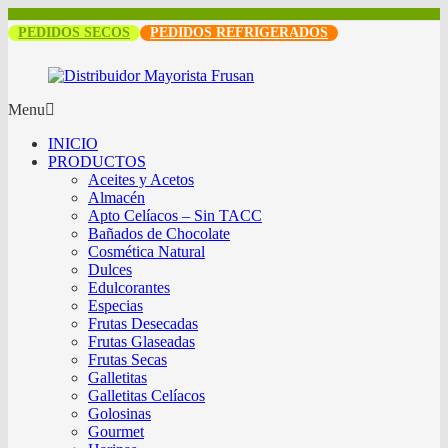
PEDIDOS SECOS
PEDIDOS REFRIGERADOS
Menu
INICIO
PRODUCTOS
Aceites y Acetos
Almacén
Apto Celíacos – Sin TACC
Bañados de Chocolate
Cosmética Natural
Dulces
Edulcorantes
Especias
Frutas Desecadas
Frutas Glaseadas
Frutas Secas
Galletitas
Galletitas Celíacos
Golosinas
Gourmet