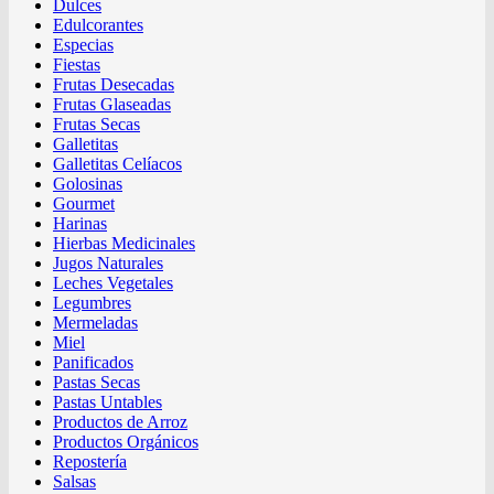
Dulces
Edulcorantes
Especias
Fiestas
Frutas Desecadas
Frutas Glaseadas
Frutas Secas
Galletitas
Galletitas Celíacos
Golosinas
Gourmet
Harinas
Hierbas Medicinales
Jugos Naturales
Leches Vegetales
Legumbres
Mermeladas
Miel
Panificados
Pastas Secas
Pastas Untables
Productos de Arroz
Productos Orgánicos
Repostería
Salsas