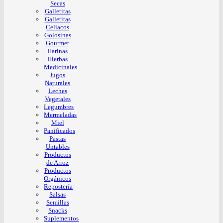
Secas
Galletitas
Galletitas
Celíacos
Golosinas
Gourmet
Harinas
Hierbas
Medicinales
Jugos
Naturales
Leches
Vegetales
Legumbres
Mermeladas
Miel
Panificados
Pastas
Untables
Productos
de Arroz
Productos
Orgánicos
Repostería
Salsas
Semillas
Snacks
Suplementos