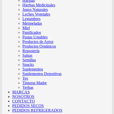
Harinas
Hierbas Medicinales
Jugos Naturales
Leches Vegetales
Legumbres
Mermeladas
Miel
Panificados
Pastas Untables
Productos de Arroz
Productos Orgánicos
Repostería
Salsas
Semillas
Snacks
Suplementos
Suplementos Deportivas
Tes
Tinturas Madre
Yerbas
MARCAS
NOSOTROS
CONTACTO
PEDIDOS SECOS
PEDIDOS REFRIGERADOS