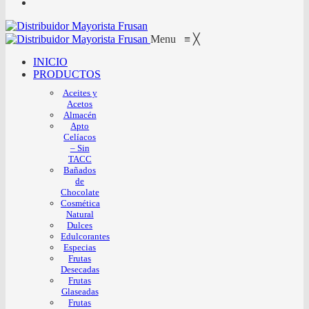
Menu
≡
╳
INICIO
PRODUCTOS
Aceites y
Acetos
Almacén
Apto
Celíacos
– Sin
TACC
Bañados
de
Chocolate
Cosmética
Natural
Dulces
Edulcorantes
Especias
Frutas
Desecadas
Frutas
Glaseadas
Frutas