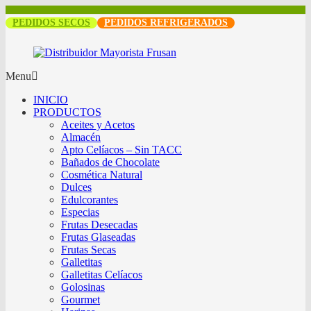
PEDIDOS SECOS
PEDIDOS REFRIGERADOS
Menu
INICIO
PRODUCTOS
Aceites y Acetos
Almacén
Apto Celíacos – Sin TACC
Bañados de Chocolate
Cosmética Natural
Dulces
Edulcorantes
Especias
Frutas Desecadas
Frutas Glaseadas
Frutas Secas
Galletitas
Galletitas Celíacos
Golosinas
Gourmet