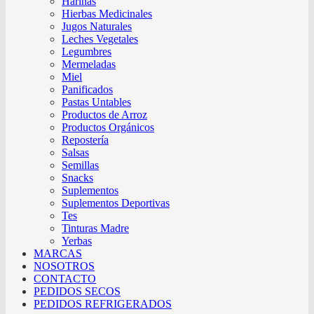
Harinas
Hierbas Medicinales
Jugos Naturales
Leches Vegetales
Legumbres
Mermeladas
Miel
Panificados
Pastas Untables
Productos de Arroz
Productos Orgánicos
Repostería
Salsas
Semillas
Snacks
Suplementos
Suplementos Deportivas
Tes
Tinturas Madre
Yerbas
MARCAS
NOSOTROS
CONTACTO
PEDIDOS SECOS
PEDIDOS REFRIGERADOS