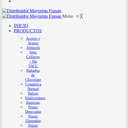
Menu
≡
╳
INICIO
PRODUCTOS
Aceites y
Acetos
Almacén
Apto
Celíacos
– Sin
TACC
Bañados
de
Chocolate
Cosmética
Natural
Dulces
Edulcorantes
Especias
Frutas
Desecadas
Frutas
Glaseadas
Frutas