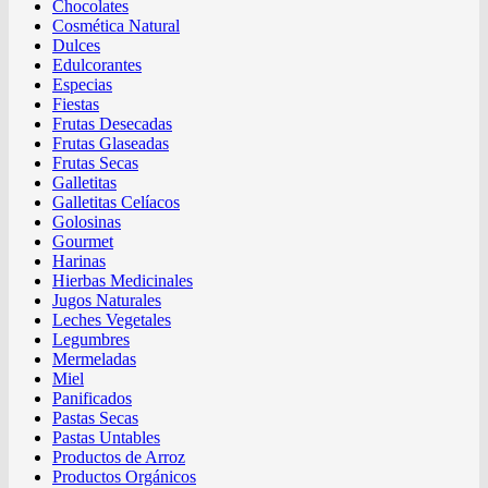
Chocolates
Cosmética Natural
Dulces
Edulcorantes
Especias
Fiestas
Frutas Desecadas
Frutas Glaseadas
Frutas Secas
Galletitas
Galletitas Celíacos
Golosinas
Gourmet
Harinas
Hierbas Medicinales
Jugos Naturales
Leches Vegetales
Legumbres
Mermeladas
Miel
Panificados
Pastas Secas
Pastas Untables
Productos de Arroz
Productos Orgánicos