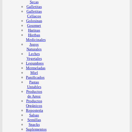
Secas
Galletitas
Galletitas
Celíacos
Golosinas
Gourmet
Harinas
Hierbas
Medicinales
Jugos
Naturales
Leches
Vegetales
Legumbres
Mermeladas
Miel
Panificados
Pastas
Untables
Productos
de Arroz
Productos
Orgánicos
Repostería
Salsas
Semillas
Snacks
Suplementos