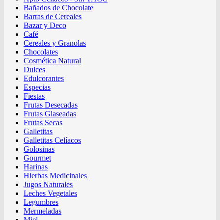
Bañados de Chocolate
Barras de Cereales
Bazar y Deco
Café
Cereales y Granolas
Chocolates
Cosmética Natural
Dulces
Edulcorantes
Especias
Fiestas
Frutas Desecadas
Frutas Glaseadas
Frutas Secas
Galletitas
Galletitas Celíacos
Golosinas
Gourmet
Harinas
Hierbas Medicinales
Jugos Naturales
Leches Vegetales
Legumbres
Mermeladas
Miel