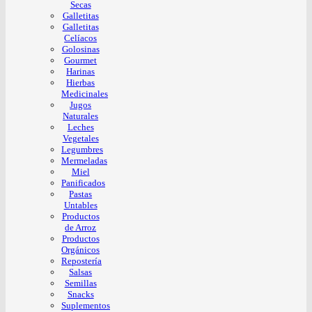
Secas
Galletitas
Galletitas
Celíacos
Golosinas
Gourmet
Harinas
Hierbas
Medicinales
Jugos
Naturales
Leches
Vegetales
Legumbres
Mermeladas
Miel
Panificados
Pastas
Untables
Productos
de Arroz
Productos
Orgánicos
Repostería
Salsas
Semillas
Snacks
Suplementos