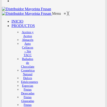
Menu
≡
╳
INICIO
PRODUCTOS
Aceites y
Acetos
Almacén
Apto
Celíacos
– Sin
TACC
Bañados
de
Chocolate
Cosmética
Natural
Dulces
Edulcorantes
Especias
Frutas
Desecadas
Frutas
Glaseadas
Frutas