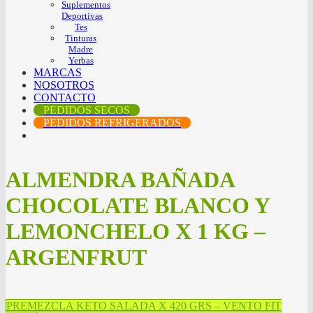
Suplementos
Deportivas
Tes
Tinturas
Madre
Yerbas
MARCAS
NOSOTROS
CONTACTO
PEDIDOS SECOS
PEDIDOS REFRIGERADOS
ALMENDRA BAÑADA
CHOCOLATE BLANCO Y
LEMONCHELO X 1 KG –
ARGENFRUT
PREMEZCLA KETO SALADA X 420 GRS – VENTO FIT