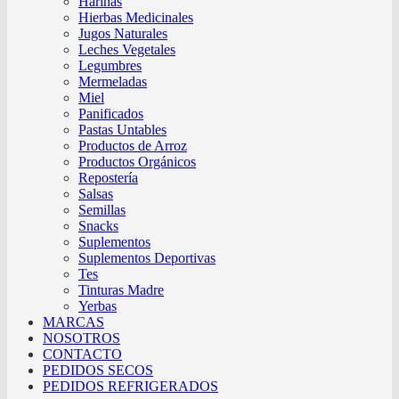
Harinas
Hierbas Medicinales
Jugos Naturales
Leches Vegetales
Legumbres
Mermeladas
Miel
Panificados
Pastas Untables
Productos de Arroz
Productos Orgánicos
Repostería
Salsas
Semillas
Snacks
Suplementos
Suplementos Deportivas
Tes
Tinturas Madre
Yerbas
MARCAS
NOSOTROS
CONTACTO
PEDIDOS SECOS
PEDIDOS REFRIGERADOS