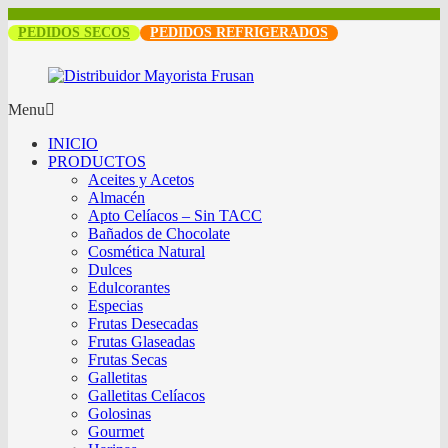
PEDIDOS SECOS
PEDIDOS REFRIGERADOS
Menu
INICIO
PRODUCTOS
Aceites y Acetos
Almacén
Apto Celíacos – Sin TACC
Bañados de Chocolate
Cosmética Natural
Dulces
Edulcorantes
Especias
Frutas Desecadas
Frutas Glaseadas
Frutas Secas
Galletitas
Galletitas Celíacos
Golosinas
Gourmet