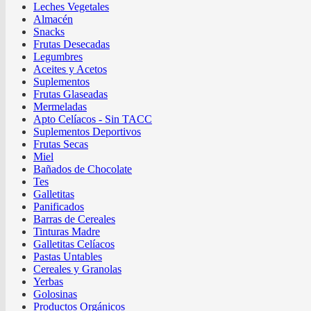
Leches Vegetales
Almacén
Snacks
Frutas Desecadas
Legumbres
Aceites y Acetos
Suplementos
Frutas Glaseadas
Mermeladas
Apto Celíacos - Sin TACC
Suplementos Deportivos
Frutas Secas
Miel
Bañados de Chocolate
Tes
Galletitas
Panificados
Barras de Cereales
Tinturas Madre
Galletitas Celíacos
Pastas Untables
Cereales y Granolas
Yerbas
Golosinas
Productos Orgánicos