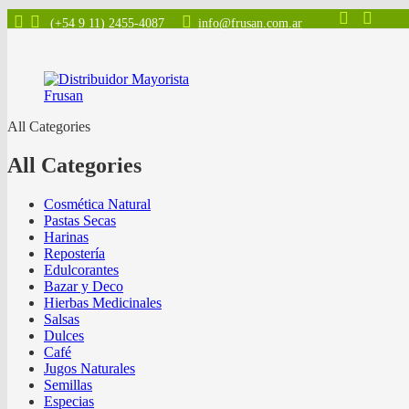
(+54 9 11) 2455-4087
info@frusan.com.ar
All Categories
All Categories
Cosmética Natural
Pastas Secas
Harinas
Repostería
Edulcorantes
Bazar y Deco
Hierbas Medicinales
Salsas
Dulces
Café
Jugos Naturales
Semillas
Especias