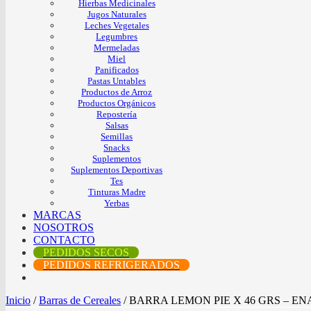
Hierbas Medicinales
Jugos Naturales
Leches Vegetales
Legumbres
Mermeladas
Miel
Panificados
Pastas Untables
Productos de Arroz
Productos Orgánicos
Repostería
Salsas
Semillas
Snacks
Suplementos
Suplementos Deportivas
Tes
Tinturas Madre
Yerbas
MARCAS
NOSOTROS
CONTACTO
PEDIDOS SECOS
PEDIDOS REFRIGERADOS
Inicio
/
Barras de Cereales
/
BARRA LEMON PIE X 46 GRS – ENA