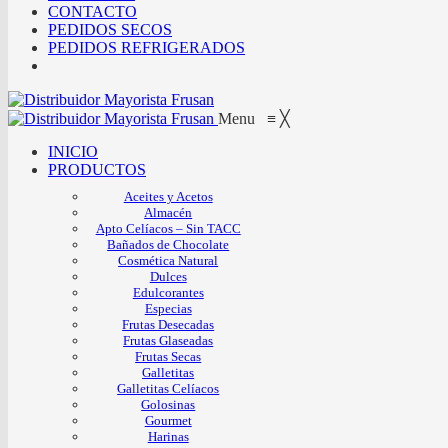
CONTACTO
PEDIDOS SECOS
PEDIDOS REFRIGERADOS
Menu
≡
╳
INICIO
PRODUCTOS
Aceites y Acetos
Almacén
Apto Celíacos – Sin TACC
Bañados de Chocolate
Cosmética Natural
Dulces
Edulcorantes
Especias
Frutas Desecadas
Frutas Glaseadas
Frutas Secas
Galletitas
Galletitas Celíacos
Golosinas
Gourmet
Harinas