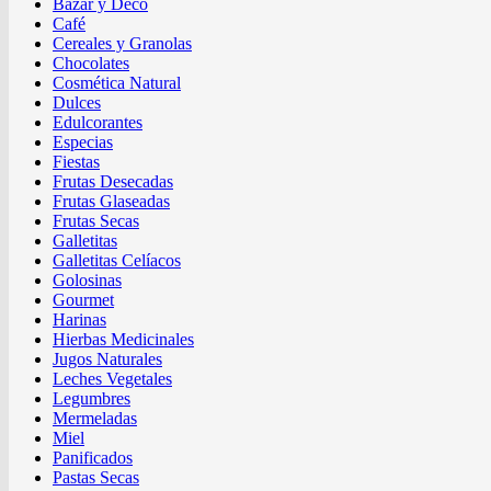
Bazar y Deco
Café
Cereales y Granolas
Chocolates
Cosmética Natural
Dulces
Edulcorantes
Especias
Fiestas
Frutas Desecadas
Frutas Glaseadas
Frutas Secas
Galletitas
Galletitas Celíacos
Golosinas
Gourmet
Harinas
Hierbas Medicinales
Jugos Naturales
Leches Vegetales
Legumbres
Mermeladas
Miel
Panificados
Pastas Secas