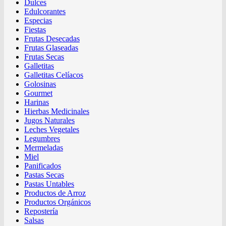
Dulces
Edulcorantes
Especias
Fiestas
Frutas Desecadas
Frutas Glaseadas
Frutas Secas
Galletitas
Galletitas Celíacos
Golosinas
Gourmet
Harinas
Hierbas Medicinales
Jugos Naturales
Leches Vegetales
Legumbres
Mermeladas
Miel
Panificados
Pastas Secas
Pastas Untables
Productos de Arroz
Productos Orgánicos
Repostería
Salsas