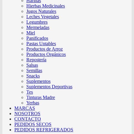
Harinas
Hierbas Medicinales
Jugos Naturales
Leches Vegetales
Legumbres
Mermeladas
Miel
Panificados
Pastas Untables
Productos de Arroz
Productos Orgánicos
Repostería
Salsas
Semillas
Snacks
Suplementos
Suplementos Deportivas
Tes
Tinturas Madre
Yerbas
MARCAS
NOSOTROS
CONTACTO
PEDIDOS SECOS
PEDIDOS REFRIGERADOS