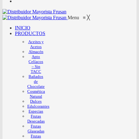
Menu
≡
╳
INICIO
PRODUCTOS
Aceites y
Acetos
Almacén
Apto
Celíacos
– Sin
TACC
Bañados
de
Chocolate
Cosmética
Natural
Dulces
Edulcorantes
Especias
Frutas
Desecadas
Frutas
Glaseadas
Frutas