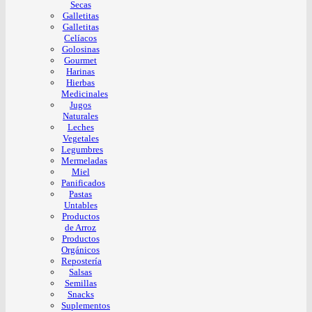
Secas
Galletitas
Galletitas
Celíacos
Golosinas
Gourmet
Harinas
Hierbas
Medicinales
Jugos
Naturales
Leches
Vegetales
Legumbres
Mermeladas
Miel
Panificados
Pastas
Untables
Productos
de Arroz
Productos
Orgánicos
Repostería
Salsas
Semillas
Snacks
Suplementos