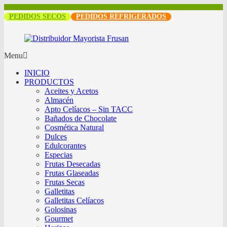
PEDIDOS SECOS
PEDIDOS REFRIGERADOS
Menu
INICIO
PRODUCTOS
Aceites y Acetos
Almacén
Apto Celíacos – Sin TACC
Bañados de Chocolate
Cosmética Natural
Dulces
Edulcorantes
Especias
Frutas Desecadas
Frutas Glaseadas
Frutas Secas
Galletitas
Galletitas Celíacos
Golosinas
Gourmet