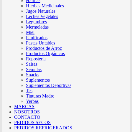
Harinas
Hierbas Medicinales
Jugos Naturales
Leches Vegetales
Legumbres
Mermeladas
Miel
Panificados
Pastas Untables
Productos de Arroz
Productos Orgánicos
Repostería
Salsas
Semillas
Snacks
Suplementos
Suplementos Deportivas
Tes
Tinturas Madre
Yerbas
MARCAS
NOSOTROS
CONTACTO
PEDIDOS SECOS
PEDIDOS REFRIGERADOS