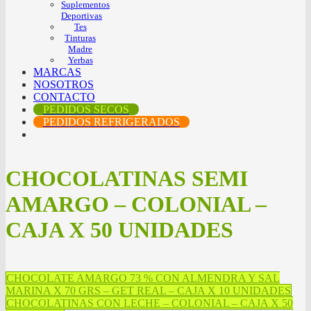
Suplementos
Deportivas
Tes
Tinturas
Madre
Yerbas
MARCAS
NOSOTROS
CONTACTO
PEDIDOS SECOS
PEDIDOS REFRIGERADOS
CHOCOLATINAS SEMI
AMARGO – COLONIAL –
CAJA X 50 UNIDADES
CHOCOLATE AMARGO 73 % CON ALMENDRA Y SAL
MARINA X 70 GRS – GET REAL – CAJA X 10 UNIDADES
CHOCOLATINAS CON LECHE – COLONIAL – CAJA X 50