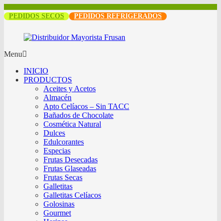
PEDIDOS SECOS
PEDIDOS REFRIGERADOS
Menu
INICIO
PRODUCTOS
Aceites y Acetos
Almacén
Apto Celíacos – Sin TACC
Bañados de Chocolate
Cosmética Natural
Dulces
Edulcorantes
Especias
Frutas Desecadas
Frutas Glaseadas
Frutas Secas
Galletitas
Galletitas Celíacos
Golosinas
Gourmet