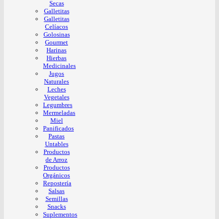
Secas
Galletitas
Galletitas
Celíacos
Golosinas
Gourmet
Harinas
Hierbas
Medicinales
Jugos
Naturales
Leches
Vegetales
Legumbres
Mermeladas
Miel
Panificados
Pastas
Untables
Productos
de Arroz
Productos
Orgánicos
Repostería
Salsas
Semillas
Snacks
Suplementos