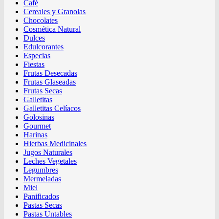
Café
Cereales y Granolas
Chocolates
Cosmética Natural
Dulces
Edulcorantes
Especias
Fiestas
Frutas Desecadas
Frutas Glaseadas
Frutas Secas
Galletitas
Galletitas Celíacos
Golosinas
Gourmet
Harinas
Hierbas Medicinales
Jugos Naturales
Leches Vegetales
Legumbres
Mermeladas
Miel
Panificados
Pastas Secas
Pastas Untables