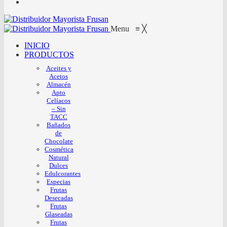
Menu
≡
╳
INICIO
PRODUCTOS
Aceites y
Acetos
Almacén
Apto
Celíacos
– Sin
TACC
Bañados
de
Chocolate
Cosmética
Natural
Dulces
Edulcorantes
Especias
Frutas
Desecadas
Frutas
Glaseadas
Frutas