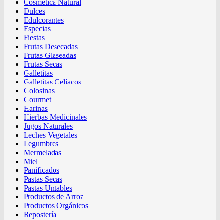
Cosmética Natural
Dulces
Edulcorantes
Especias
Fiestas
Frutas Desecadas
Frutas Glaseadas
Frutas Secas
Galletitas
Galletitas Celíacos
Golosinas
Gourmet
Harinas
Hierbas Medicinales
Jugos Naturales
Leches Vegetales
Legumbres
Mermeladas
Miel
Panificados
Pastas Secas
Pastas Untables
Productos de Arroz
Productos Orgánicos
Repostería