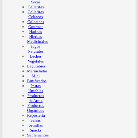
Secas
Galletitas
Galletitas
Celíacos
Golosinas
Gourmet
Harinas
Hierbas
Medicinales
Jugos
Naturales
Leches
Vegetales
Legumbres
Mermeladas
Miel
Panificados
Pastas
Untables
Productos
de Arroz
Productos
Orgánicos
Repostería
Salsas
Semillas
Snacks
Suplementos