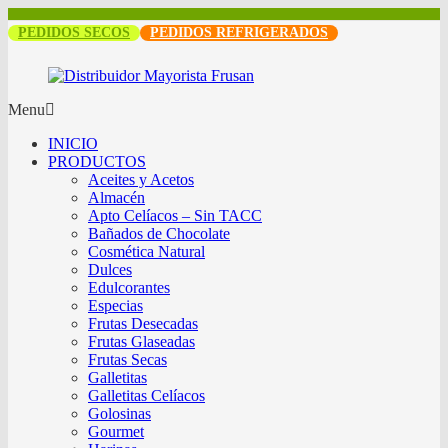
PEDIDOS SECOS
PEDIDOS REFRIGERADOS
Menu
INICIO
PRODUCTOS
Aceites y Acetos
Almacén
Apto Celíacos – Sin TACC
Bañados de Chocolate
Cosmética Natural
Dulces
Edulcorantes
Especias
Frutas Desecadas
Frutas Glaseadas
Frutas Secas
Galletitas
Galletitas Celíacos
Golosinas
Gourmet