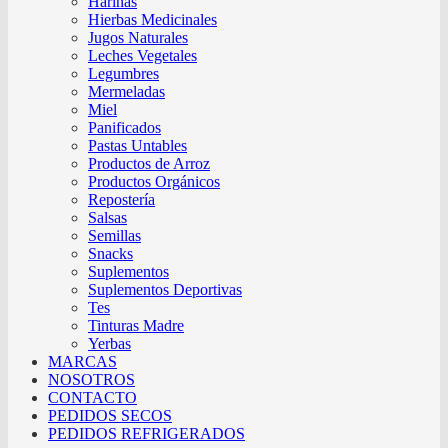
Harinas
Hierbas Medicinales
Jugos Naturales
Leches Vegetales
Legumbres
Mermeladas
Miel
Panificados
Pastas Untables
Productos de Arroz
Productos Orgánicos
Repostería
Salsas
Semillas
Snacks
Suplementos
Suplementos Deportivas
Tes
Tinturas Madre
Yerbas
MARCAS
NOSOTROS
CONTACTO
PEDIDOS SECOS
PEDIDOS REFRIGERADOS