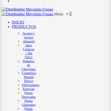
Menu
≡
╳
INICIO
PRODUCTOS
Aceites y
Acetos
Almacén
Apto
Celíacos
– Sin
TACC
Bañados
de
Chocolate
Cosmética
Natural
Dulces
Edulcorantes
Especias
Frutas
Desecadas
Frutas
Glaseadas
Frutas