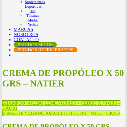
Suplementos
Deportivas
Tes
Tinturas
Madre
Yerbas
MARCAS
NOSOTROS
CONTACTO
PEDIDOS SECOS
PEDIDOS REFRIGERADOS
CREMA DE PROPÓLEO X 50
GRS – NATIER
SHAMPOO SOLIDO LEMONGRASS + CEDRO X 70 GRS –
DAORI
ESMALTE VEGANO AMARILLO FLUOR – WILL – OKNO
CREMA DE PROPÓLEO X 50 GRS –