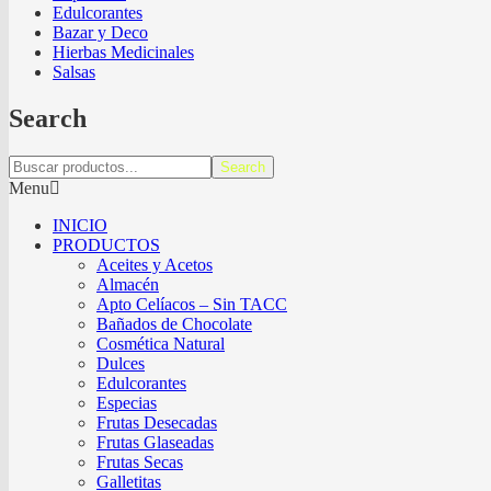
Edulcorantes
Bazar y Deco
Hierbas Medicinales
Salsas
Search
Search
Menu
INICIO
PRODUCTOS
Aceites y Acetos
Almacén
Apto Celíacos – Sin TACC
Bañados de Chocolate
Cosmética Natural
Dulces
Edulcorantes
Especias
Frutas Desecadas
Frutas Glaseadas
Frutas Secas
Galletitas