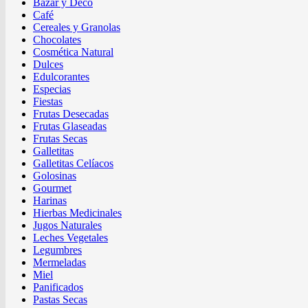
Bazar y Deco
Café
Cereales y Granolas
Chocolates
Cosmética Natural
Dulces
Edulcorantes
Especias
Fiestas
Frutas Desecadas
Frutas Glaseadas
Frutas Secas
Galletitas
Galletitas Celíacos
Golosinas
Gourmet
Harinas
Hierbas Medicinales
Jugos Naturales
Leches Vegetales
Legumbres
Mermeladas
Miel
Panificados
Pastas Secas