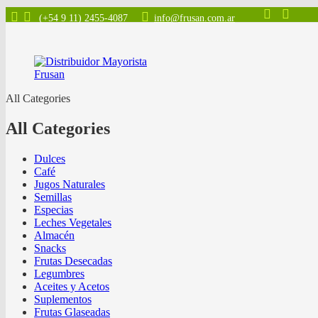
(+54 9 11) 2455-4087
info@frusan.com.ar
All Categories
All Categories
Dulces
Café
Jugos Naturales
Semillas
Especias
Leches Vegetales
Almacén
Snacks
Frutas Desecadas
Legumbres
Aceites y Acetos
Suplementos
Frutas Glaseadas