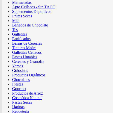
Mermeladas
Apto Celíacos - Sin TACC
Suplementos Deportivos
Frutas Secas
Miel
Bañados de Chocolate
Tes
Galletitas
Panificados
Barras de Cereales
Tinturas Madre
Galletitas Celíacos
Pastas Untables
Cereales y Granolas
Yerbas
Golosinas
Productos Orgánicos
Chocolates
Fiestas
Gourmet
Productos de Arroz
Cosmética Natural
Pastas Secas
Harinas
Repostería