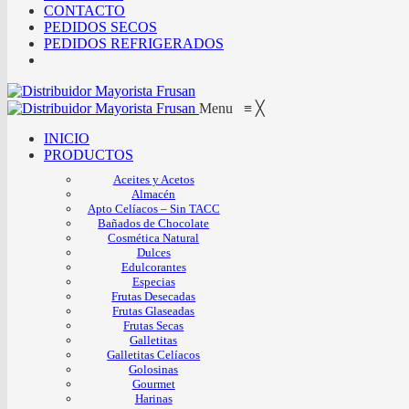
CONTACTO
PEDIDOS SECOS
PEDIDOS REFRIGERADOS
Menu
≡
╳
INICIO
PRODUCTOS
Aceites y Acetos
Almacén
Apto Celíacos – Sin TACC
Bañados de Chocolate
Cosmética Natural
Dulces
Edulcorantes
Especias
Frutas Desecadas
Frutas Glaseadas
Frutas Secas
Galletitas
Galletitas Celíacos
Golosinas
Gourmet
Harinas