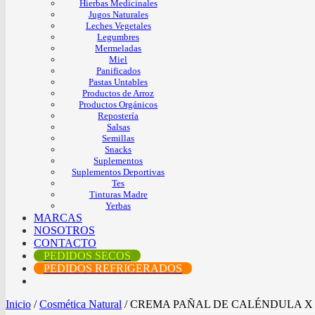
Hierbas Medicinales
Jugos Naturales
Leches Vegetales
Legumbres
Mermeladas
Miel
Panificados
Pastas Untables
Productos de Arroz
Productos Orgánicos
Repostería
Salsas
Semillas
Snacks
Suplementos
Suplementos Deportivas
Tes
Tinturas Madre
Yerbas
MARCAS
NOSOTROS
CONTACTO
PEDIDOS SECOS
PEDIDOS REFRIGERADOS
Inicio
/
Cosmética Natural
/
CREMA PAÑAL DE CALÉNDULA X 