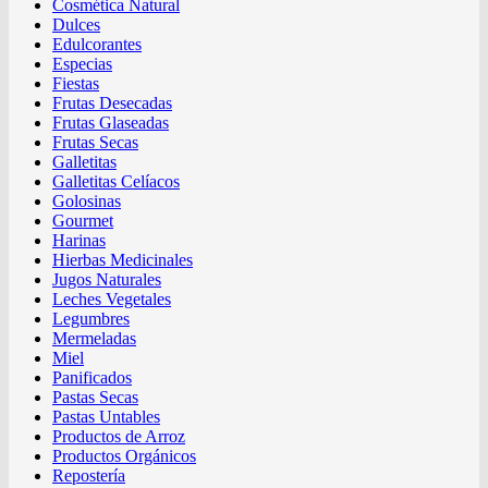
Cosmética Natural
Dulces
Edulcorantes
Especias
Fiestas
Frutas Desecadas
Frutas Glaseadas
Frutas Secas
Galletitas
Galletitas Celíacos
Golosinas
Gourmet
Harinas
Hierbas Medicinales
Jugos Naturales
Leches Vegetales
Legumbres
Mermeladas
Miel
Panificados
Pastas Secas
Pastas Untables
Productos de Arroz
Productos Orgánicos
Repostería