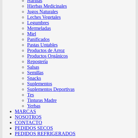
Harinas
Hierbas Medicinales
Jugos Naturales
Leches Vegetales
Legumbres
Mermeladas
Miel
Panificados
Pastas Untables
Productos de Arroz
Productos Orgánicos
Repostería
Salsas
Semillas
Snacks
Suplementos
Suplementos Deportivas
Tes
Tinturas Madre
Yerbas
MARCAS
NOSOTROS
CONTACTO
PEDIDOS SECOS
PEDIDOS REFRIGERADOS