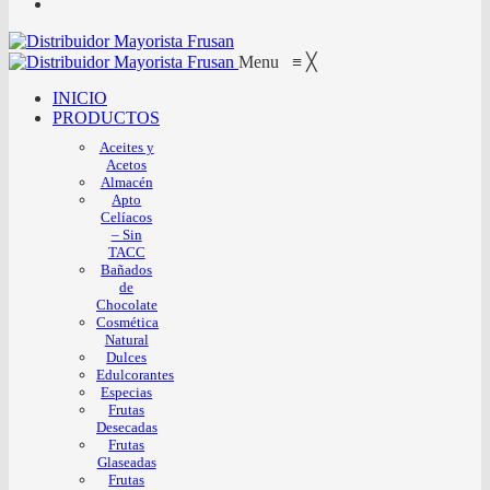
Menu
≡
╳
INICIO
PRODUCTOS
Aceites y
Acetos
Almacén
Apto
Celíacos
– Sin
TACC
Bañados
de
Chocolate
Cosmética
Natural
Dulces
Edulcorantes
Especias
Frutas
Desecadas
Frutas
Glaseadas
Frutas