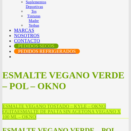
Suplementos
Deportivas
Tes
Tinturas
Madre
Yerbas
MARCAS
NOSOTROS
CONTACTO
PEDIDOS SECOS
PEDIDOS REFRIGERADOS
ESMALTE VEGANO VERDE
– POL – OKNO
ESMALTE VEGANO TOSTADO – KYLE – OKNO
QUITAESMALTE DE PALTA SIN ACETONA VEGANO X
100 ML – OKNO
ESMALTE VEGANO VERDE – POL –