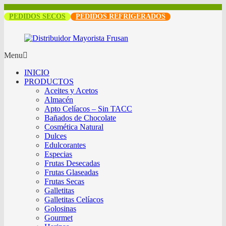
PEDIDOS SECOS
PEDIDOS REFRIGERADOS
Menu
INICIO
PRODUCTOS
Aceites y Acetos
Almacén
Apto Celíacos – Sin TACC
Bañados de Chocolate
Cosmética Natural
Dulces
Edulcorantes
Especias
Frutas Desecadas
Frutas Glaseadas
Frutas Secas
Galletitas
Galletitas Celíacos
Golosinas
Gourmet