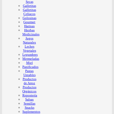
Secas
Galletitas
Galletitas
Celíacos
Golosinas
Gourmet
Harinas
Hierbas
Medicinales
Jugos
Naturales
Leches
Vegetales
Legumbres
Mermeladas
Miel
Panificados
Pastas
Untables
Productos
de Arroz
Productos
Orgánicos
Repostería
Salsas
Semillas
Snacks
Suplementos