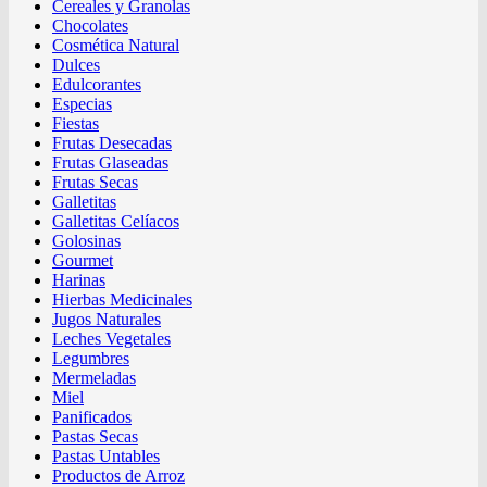
Cereales y Granolas
Chocolates
Cosmética Natural
Dulces
Edulcorantes
Especias
Fiestas
Frutas Desecadas
Frutas Glaseadas
Frutas Secas
Galletitas
Galletitas Celíacos
Golosinas
Gourmet
Harinas
Hierbas Medicinales
Jugos Naturales
Leches Vegetales
Legumbres
Mermeladas
Miel
Panificados
Pastas Secas
Pastas Untables
Productos de Arroz