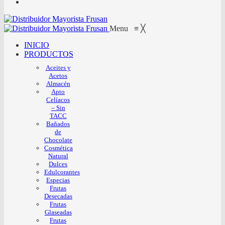
Menu
≡
╳
INICIO
PRODUCTOS
Aceites y
Acetos
Almacén
Apto
Celíacos
– Sin
TACC
Bañados
de
Chocolate
Cosmética
Natural
Dulces
Edulcorantes
Especias
Frutas
Desecadas
Frutas
Glaseadas
Frutas