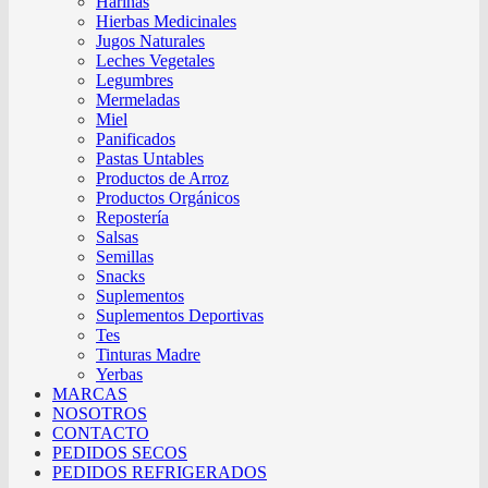
Harinas
Hierbas Medicinales
Jugos Naturales
Leches Vegetales
Legumbres
Mermeladas
Miel
Panificados
Pastas Untables
Productos de Arroz
Productos Orgánicos
Repostería
Salsas
Semillas
Snacks
Suplementos
Suplementos Deportivas
Tes
Tinturas Madre
Yerbas
MARCAS
NOSOTROS
CONTACTO
PEDIDOS SECOS
PEDIDOS REFRIGERADOS