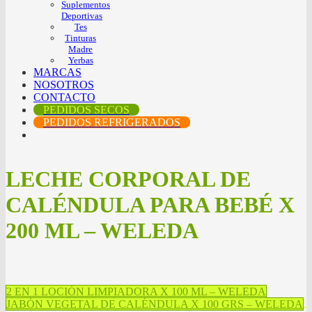
Suplementos
Deportivas
Tes
Tinturas
Madre
Yerbas
MARCAS
NOSOTROS
CONTACTO
PEDIDOS SECOS
PEDIDOS REFRIGERADOS
LECHE CORPORAL DE
CALÉNDULA PARA BEBÉ X
200 ML – WELEDA
2 EN 1 LOCIÓN LIMPIADORA X 100 ML – WELEDA
JABÓN VEGETAL DE CALÉNDULA X 100 GRS – WELEDA