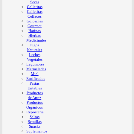
Secas
Galletitas
Galletitas
Celíacos
Golosinas
Gourmet
Harinas
Hierbas
Medicinales
Jugos
Naturales
Leches
Vegetales
Legumbres
Mermeladas
Miel
Panificados
Pastas
Untables
Productos
de Arroz
Productos
Orgánicos
Repostería
Salsas
Semillas
Snacks
Suplementos