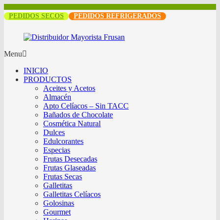
PEDIDOS SECOS
PEDIDOS REFRIGERADOS
Menu
INICIO
PRODUCTOS
Aceites y Acetos
Almacén
Apto Celíacos – Sin TACC
Bañados de Chocolate
Cosmética Natural
Dulces
Edulcorantes
Especias
Frutas Desecadas
Frutas Glaseadas
Frutas Secas
Galletitas
Galletitas Celíacos
Golosinas
Gourmet