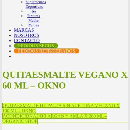
Suplementos
Deportivas
Tes
Tinturas
Madre
Yerbas
MARCAS
NOSOTROS
CONTACTO
PEDIDOS SECOS
PEDIDOS REFRIGERADOS
QUITAESMALTE VEGANO X
60 ML – OKNO
QUITAESMALTE DE PALTA SIN ACETONA VEGANO X
100 ML – OKNO
ACONDICIONADOR ARGAN Y AMLA X 280 ML –
ORGANIC SHOP