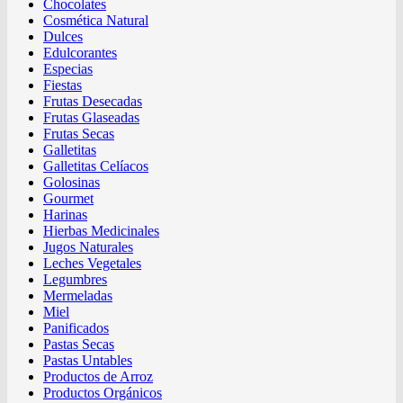
Chocolates
Cosmética Natural
Dulces
Edulcorantes
Especias
Fiestas
Frutas Desecadas
Frutas Glaseadas
Frutas Secas
Galletitas
Galletitas Celíacos
Golosinas
Gourmet
Harinas
Hierbas Medicinales
Jugos Naturales
Leches Vegetales
Legumbres
Mermeladas
Miel
Panificados
Pastas Secas
Pastas Untables
Productos de Arroz
Productos Orgánicos