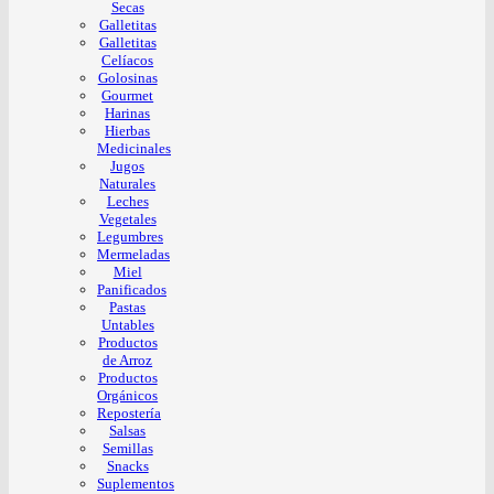
Secas
Galletitas
Galletitas
Celíacos
Golosinas
Gourmet
Harinas
Hierbas
Medicinales
Jugos
Naturales
Leches
Vegetales
Legumbres
Mermeladas
Miel
Panificados
Pastas
Untables
Productos
de Arroz
Productos
Orgánicos
Repostería
Salsas
Semillas
Snacks
Suplementos