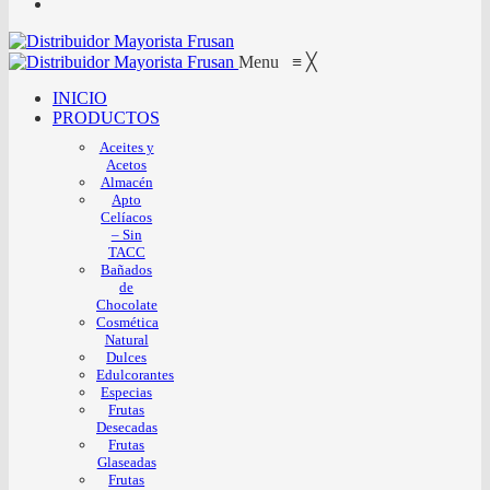
Menu
≡
╳
INICIO
PRODUCTOS
Aceites y
Acetos
Almacén
Apto
Celíacos
– Sin
TACC
Bañados
de
Chocolate
Cosmética
Natural
Dulces
Edulcorantes
Especias
Frutas
Desecadas
Frutas
Glaseadas
Frutas