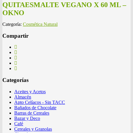
QUITAESMALTE VEGANO X 60 ML –
OKNO
Categoría:
Cosmética Natural
Compartir
Categorías
Aceites y Acetos
Almacén
Apto Celíacos - Sin TACC
Bañados de Chocolate
Barras de Cereales
Bazar y Deco
Café
Cereales y Granolas