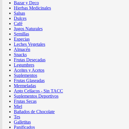
Bazar y Deco
Hierbas Medicinales
Salsas
Dulces
Café
Jugos Naturales
Semillas
Especias
Leches Vegetales
Almacén
Snacks
Frutas Desecadas
Legumbres
Aceites y Acetos
Suplementos
Frutas Glaseadas
Mermeladas
Apto Celíacos - Sin TACC
Suplementos Deportivos
Frutas Secas
Miel
Bañados de Chocolate
Tes
Galletitas
Panificados