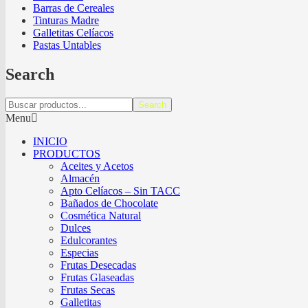
Barras de Cereales
Tinturas Madre
Galletitas Celíacos
Pastas Untables
Search
Search
Menu
INICIO
PRODUCTOS
Aceites y Acetos
Almacén
Apto Celíacos – Sin TACC
Bañados de Chocolate
Cosmética Natural
Dulces
Edulcorantes
Especias
Frutas Desecadas
Frutas Glaseadas
Frutas Secas
Galletitas