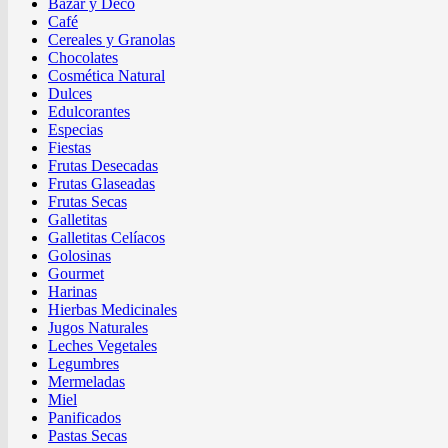
Bazar y Deco
Café
Cereales y Granolas
Chocolates
Cosmética Natural
Dulces
Edulcorantes
Especias
Fiestas
Frutas Desecadas
Frutas Glaseadas
Frutas Secas
Galletitas
Galletitas Celíacos
Golosinas
Gourmet
Harinas
Hierbas Medicinales
Jugos Naturales
Leches Vegetales
Legumbres
Mermeladas
Miel
Panificados
Pastas Secas