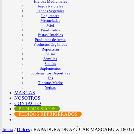
Hierbas Medicinales
Jugos Naturales
Leches Vegetales
Legumbres
Mermeladas
Miel
Panificados
Pastas Untables
Productos de Arroz
Productos Orgánicos
Repostería
Salsas
Semillas
Snacks
Suplementos
Suplementos Deportivas
Tes
Tinturas Madre
Yerbas
MARCAS
NOSOTROS
CONTACTO
PEDIDOS SECOS
PEDIDOS REFRIGERADOS
Inicio
/
Dulces
/
RAPADURA DE AZÚCAR MASCABO X 180 G