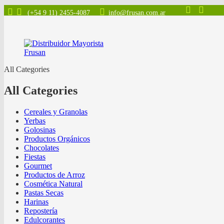
(+54 9 11) 2455-4087
info@frusan.com.ar
All Categories
All Categories
Cereales y Granolas
Yerbas
Golosinas
Productos Orgánicos
Chocolates
Fiestas
Gourmet
Productos de Arroz
Cosmética Natural
Pastas Secas
Harinas
Repostería
Edulcorantes