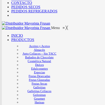
CONTACTO
PEDIDOS SECOS
PEDIDOS REFRIGERADOS
Menu
≡
╳
INICIO
PRODUCTOS
Aceites y Acetos
Almacén
Apto Celíacos – Sin TACC
Bañados de Chocolate
Cosmética Natural
Dulces
Edulcorantes
Especias
Frutas Desecadas
Frutas Glaseadas
Frutas Secas
Galletitas
Galletitas Celíacos
Golosinas
Gourmet
Harinas