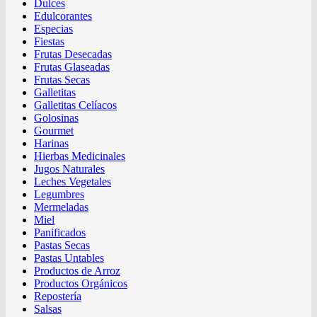
Dulces
Edulcorantes
Especias
Fiestas
Frutas Desecadas
Frutas Glaseadas
Frutas Secas
Galletitas
Galletitas Celíacos
Golosinas
Gourmet
Harinas
Hierbas Medicinales
Jugos Naturales
Leches Vegetales
Legumbres
Mermeladas
Miel
Panificados
Pastas Secas
Pastas Untables
Productos de Arroz
Productos Orgánicos
Repostería
Salsas