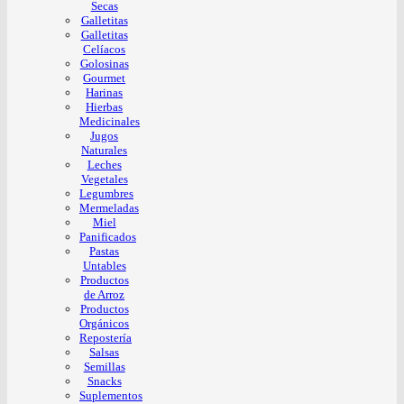
Secas
Galletitas
Galletitas
Celíacos
Golosinas
Gourmet
Harinas
Hierbas
Medicinales
Jugos
Naturales
Leches
Vegetales
Legumbres
Mermeladas
Miel
Panificados
Pastas
Untables
Productos
de Arroz
Productos
Orgánicos
Repostería
Salsas
Semillas
Snacks
Suplementos