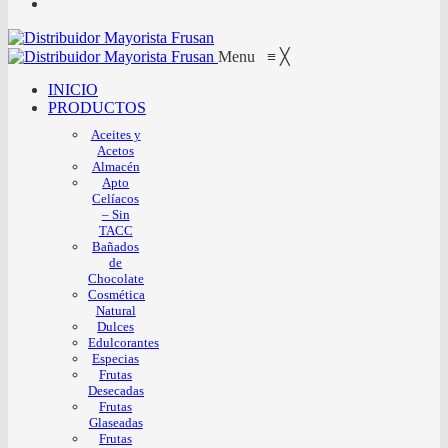
Menu
≡
╳
INICIO
PRODUCTOS
Aceites y
Acetos
Almacén
Apto
Celíacos
– Sin
TACC
Bañados
de
Chocolate
Cosmética
Natural
Dulces
Edulcorantes
Especias
Frutas
Desecadas
Frutas
Glaseadas
Frutas