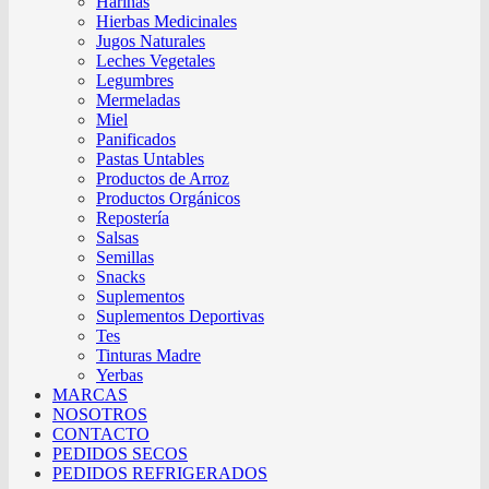
Harinas
Hierbas Medicinales
Jugos Naturales
Leches Vegetales
Legumbres
Mermeladas
Miel
Panificados
Pastas Untables
Productos de Arroz
Productos Orgánicos
Repostería
Salsas
Semillas
Snacks
Suplementos
Suplementos Deportivas
Tes
Tinturas Madre
Yerbas
MARCAS
NOSOTROS
CONTACTO
PEDIDOS SECOS
PEDIDOS REFRIGERADOS