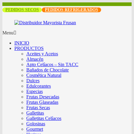
PEDIDOS SECOS
PEDIDOS REFRIGERADOS
Menu
INICIO
PRODUCTOS
Aceites y Acetos
Almacén
Apto Celíacos – Sin TACC
Bañados de Chocolate
Cosmética Natural
Dulces
Edulcorantes
Especias
Frutas Desecadas
Frutas Glaseadas
Frutas Secas
Galletitas
Galletitas Celíacos
Golosinas
Gourmet