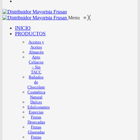
Menu
≡
╳
INICIO
PRODUCTOS
Aceites y
Acetos
Almacén
Apto
Celíacos
– Sin
TACC
Bañados
de
Chocolate
Cosmética
Natural
Dulces
Edulcorantes
Especias
Frutas
Desecadas
Frutas
Glaseadas
Frutas