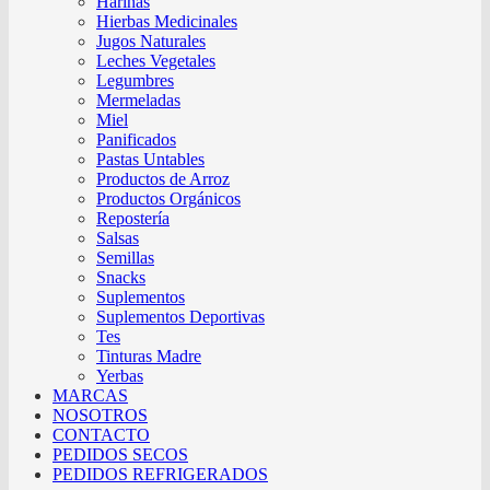
Harinas
Hierbas Medicinales
Jugos Naturales
Leches Vegetales
Legumbres
Mermeladas
Miel
Panificados
Pastas Untables
Productos de Arroz
Productos Orgánicos
Repostería
Salsas
Semillas
Snacks
Suplementos
Suplementos Deportivas
Tes
Tinturas Madre
Yerbas
MARCAS
NOSOTROS
CONTACTO
PEDIDOS SECOS
PEDIDOS REFRIGERADOS