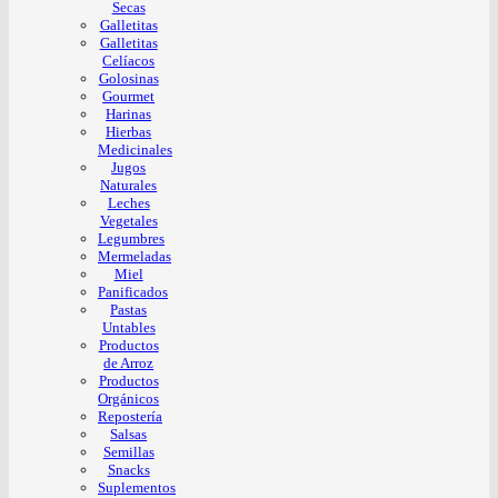
Secas
Galletitas
Galletitas
Celíacos
Golosinas
Gourmet
Harinas
Hierbas
Medicinales
Jugos
Naturales
Leches
Vegetales
Legumbres
Mermeladas
Miel
Panificados
Pastas
Untables
Productos
de Arroz
Productos
Orgánicos
Repostería
Salsas
Semillas
Snacks
Suplementos