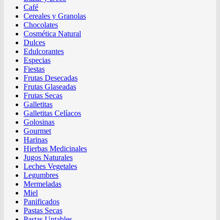
Café
Cereales y Granolas
Chocolates
Cosmética Natural
Dulces
Edulcorantes
Especias
Fiestas
Frutas Desecadas
Frutas Glaseadas
Frutas Secas
Galletitas
Galletitas Celíacos
Golosinas
Gourmet
Harinas
Hierbas Medicinales
Jugos Naturales
Leches Vegetales
Legumbres
Mermeladas
Miel
Panificados
Pastas Secas
Pastas Untables