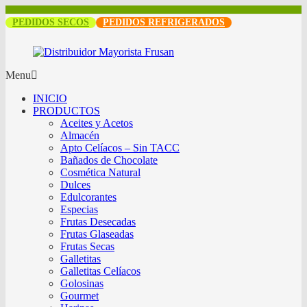
PEDIDOS SECOS
PEDIDOS REFRIGERADOS
Menu
INICIO
PRODUCTOS
Aceites y Acetos
Almacén
Apto Celíacos – Sin TACC
Bañados de Chocolate
Cosmética Natural
Dulces
Edulcorantes
Especias
Frutas Desecadas
Frutas Glaseadas
Frutas Secas
Galletitas
Galletitas Celíacos
Golosinas
Gourmet