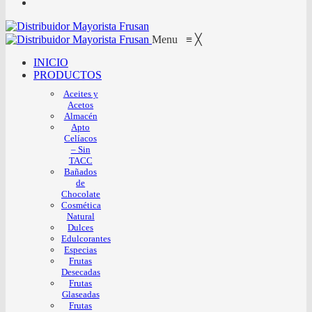
Menu
≡
╳
INICIO
PRODUCTOS
Aceites y
Acetos
Almacén
Apto
Celíacos
– Sin
TACC
Bañados
de
Chocolate
Cosmética
Natural
Dulces
Edulcorantes
Especias
Frutas
Desecadas
Frutas
Glaseadas
Frutas