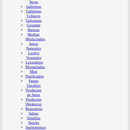
Secas
Galletitas
Galletitas
Celíacos
Golosinas
Gourmet
Harinas
Hierbas
Medicinales
Jugos
Naturales
Leches
Vegetales
Legumbres
Mermeladas
Miel
Panificados
Pastas
Untables
Productos
de Arroz
Productos
Orgánicos
Repostería
Salsas
Semillas
Snacks
Suplementos