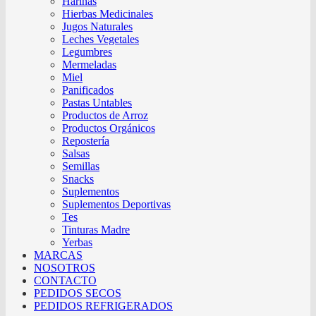
Harinas
Hierbas Medicinales
Jugos Naturales
Leches Vegetales
Legumbres
Mermeladas
Miel
Panificados
Pastas Untables
Productos de Arroz
Productos Orgánicos
Repostería
Salsas
Semillas
Snacks
Suplementos
Suplementos Deportivas
Tes
Tinturas Madre
Yerbas
MARCAS
NOSOTROS
CONTACTO
PEDIDOS SECOS
PEDIDOS REFRIGERADOS