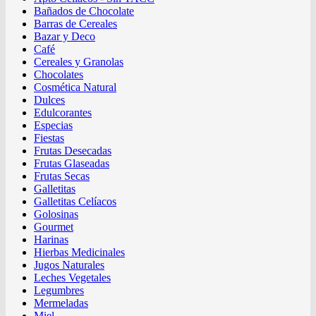
Bañados de Chocolate
Barras de Cereales
Bazar y Deco
Café
Cereales y Granolas
Chocolates
Cosmética Natural
Dulces
Edulcorantes
Especias
Fiestas
Frutas Desecadas
Frutas Glaseadas
Frutas Secas
Galletitas
Galletitas Celíacos
Golosinas
Gourmet
Harinas
Hierbas Medicinales
Jugos Naturales
Leches Vegetales
Legumbres
Mermeladas
Miel