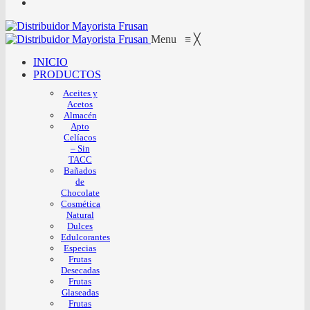
Menu
≡
╳
INICIO
PRODUCTOS
Aceites y
Acetos
Almacén
Apto
Celíacos
– Sin
TACC
Bañados
de
Chocolate
Cosmética
Natural
Dulces
Edulcorantes
Especias
Frutas
Desecadas
Frutas
Glaseadas
Frutas