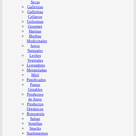
Secas
Galletitas
Galletitas
Celíacos
Golosinas
Gourmet
Harinas
Hierbas
Medicinales
Jugos
Naturales
Leches
Vegetales
Legumbres
Mermeladas
Miel
Panificados
Pastas
Untables
Productos
de Arroz
Productos
Orgánicos
Repostería
Salsas
Semillas
Snacks
Suplementos