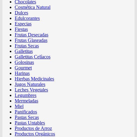
Chocolates
Cosmética Natural
Dulces
Edulcorantes
Especias
Fiestas
Frutas Desecadas
Frutas Glaseadas
Frutas Secas
Galletitas
Galletitas Celíacos
Golosinas
Gourmet
Harinas
Hierbas Medicinales
Jugos Naturales
Leches Vegetales
Legumbres
Mermeladas
Miel
Panificados
Pastas Secas
Pastas Untables
Productos de Arroz
Productos Orgánicos