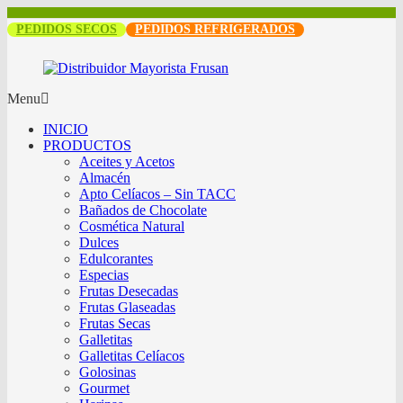
PEDIDOS SECOS
PEDIDOS REFRIGERADOS
Menu
INICIO
PRODUCTOS
Aceites y Acetos
Almacén
Apto Celíacos – Sin TACC
Bañados de Chocolate
Cosmética Natural
Dulces
Edulcorantes
Especias
Frutas Desecadas
Frutas Glaseadas
Frutas Secas
Galletitas
Galletitas Celíacos
Golosinas
Gourmet