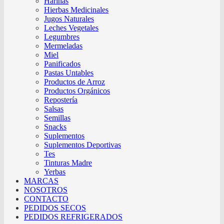
Harinas
Hierbas Medicinales
Jugos Naturales
Leches Vegetales
Legumbres
Mermeladas
Miel
Panificados
Pastas Untables
Productos de Arroz
Productos Orgánicos
Repostería
Salsas
Semillas
Snacks
Suplementos
Suplementos Deportivas
Tes
Tinturas Madre
Yerbas
MARCAS
NOSOTROS
CONTACTO
PEDIDOS SECOS
PEDIDOS REFRIGERADOS