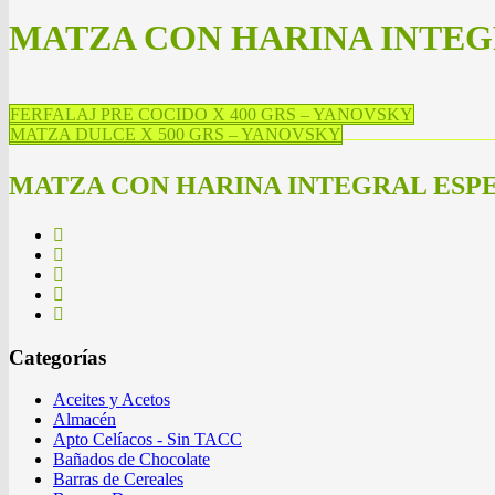
MATZA CON HARINA INTEGR
FERFALAJ PRE COCIDO X 400 GRS – YANOVSKY
MATZA DULCE X 500 GRS – YANOVSKY
MATZA CON HARINA INTEGRAL ESPEL
Categorías
Aceites y Acetos
Almacén
Apto Celíacos - Sin TACC
Bañados de Chocolate
Barras de Cereales