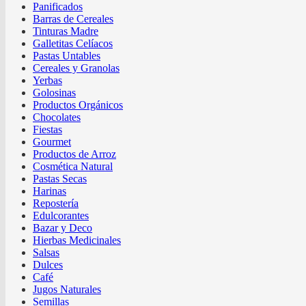
Panificados
Barras de Cereales
Tinturas Madre
Galletitas Celíacos
Pastas Untables
Cereales y Granolas
Yerbas
Golosinas
Productos Orgánicos
Chocolates
Fiestas
Gourmet
Productos de Arroz
Cosmética Natural
Pastas Secas
Harinas
Repostería
Edulcorantes
Bazar y Deco
Hierbas Medicinales
Salsas
Dulces
Café
Jugos Naturales
Semillas