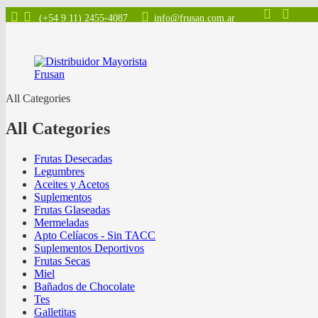
(+54 9 11) 2455-4087
info@frusan.com.ar
All Categories
All Categories
Frutas Desecadas
Legumbres
Aceites y Acetos
Suplementos
Frutas Glaseadas
Mermeladas
Apto Celíacos - Sin TACC
Suplementos Deportivos
Frutas Secas
Miel
Bañados de Chocolate
Tes
Galletitas