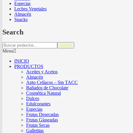
Especias
Leches Vegetales
Almacén
Snacks
Search
Search
Menu
INICIO
PRODUCTOS
Aceites y Acetos
Almacén
Apto Celíacos – Sin TACC
Bañados de Chocolate
Cosmética Natural
Dulces
Edulcorantes
Especias
Frutas Desecadas
Frutas Glaseadas
Frutas Secas
Galletitas