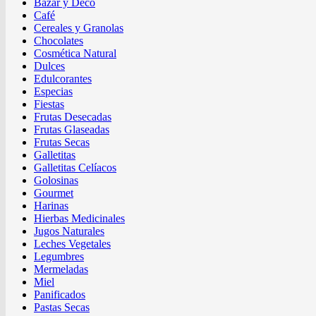
Bazar y Deco
Café
Cereales y Granolas
Chocolates
Cosmética Natural
Dulces
Edulcorantes
Especias
Fiestas
Frutas Desecadas
Frutas Glaseadas
Frutas Secas
Galletitas
Galletitas Celíacos
Golosinas
Gourmet
Harinas
Hierbas Medicinales
Jugos Naturales
Leches Vegetales
Legumbres
Mermeladas
Miel
Panificados
Pastas Secas