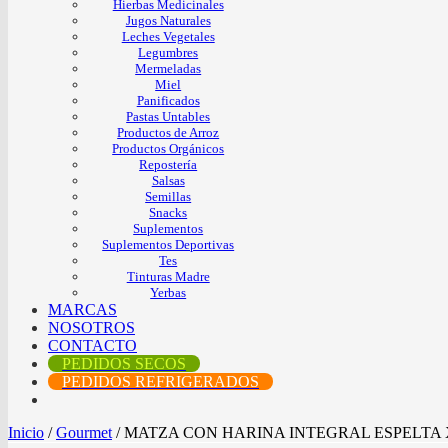
Hierbas Medicinales
Jugos Naturales
Leches Vegetales
Legumbres
Mermeladas
Miel
Panificados
Pastas Untables
Productos de Arroz
Productos Orgánicos
Repostería
Salsas
Semillas
Snacks
Suplementos
Suplementos Deportivas
Tes
Tinturas Madre
Yerbas
MARCAS
NOSOTROS
CONTACTO
PEDIDOS SECOS
PEDIDOS REFRIGERADOS
Inicio
/
Gourmet
/
MATZA CON HARINA INTEGRAL ESPELTA 