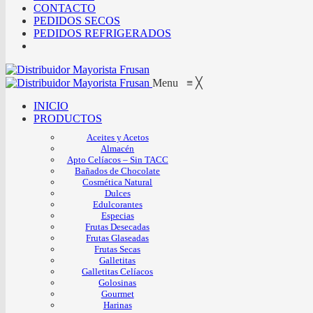
CONTACTO
PEDIDOS SECOS
PEDIDOS REFRIGERADOS
Menu
≡
╳
INICIO
PRODUCTOS
Aceites y Acetos
Almacén
Apto Celíacos – Sin TACC
Bañados de Chocolate
Cosmética Natural
Dulces
Edulcorantes
Especias
Frutas Desecadas
Frutas Glaseadas
Frutas Secas
Galletitas
Galletitas Celíacos
Golosinas
Gourmet
Harinas