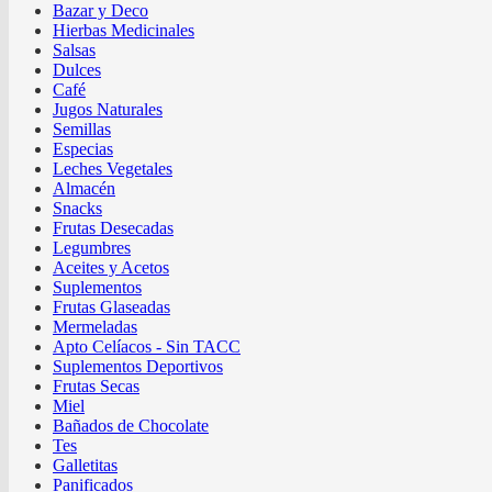
Bazar y Deco
Hierbas Medicinales
Salsas
Dulces
Café
Jugos Naturales
Semillas
Especias
Leches Vegetales
Almacén
Snacks
Frutas Desecadas
Legumbres
Aceites y Acetos
Suplementos
Frutas Glaseadas
Mermeladas
Apto Celíacos - Sin TACC
Suplementos Deportivos
Frutas Secas
Miel
Bañados de Chocolate
Tes
Galletitas
Panificados