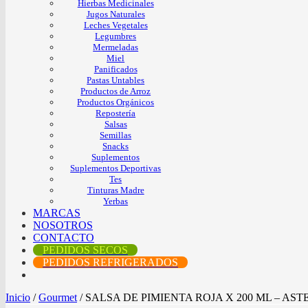
Hierbas Medicinales
Jugos Naturales
Leches Vegetales
Legumbres
Mermeladas
Miel
Panificados
Pastas Untables
Productos de Arroz
Productos Orgánicos
Repostería
Salsas
Semillas
Snacks
Suplementos
Suplementos Deportivas
Tes
Tinturas Madre
Yerbas
MARCAS
NOSOTROS
CONTACTO
PEDIDOS SECOS
PEDIDOS REFRIGERADOS
Inicio
/
Gourmet
/
SALSA DE PIMIENTA ROJA X 200 ML – AST