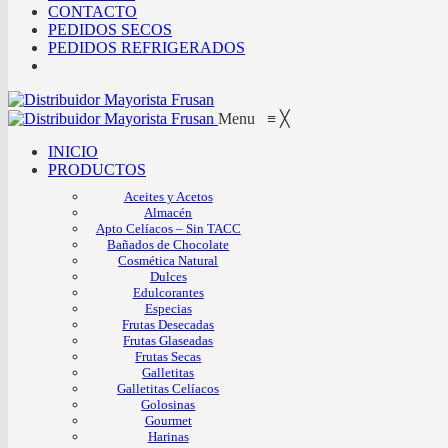
CONTACTO
PEDIDOS SECOS
PEDIDOS REFRIGERADOS
Menu
≡
╳
INICIO
PRODUCTOS
Aceites y Acetos
Almacén
Apto Celíacos – Sin TACC
Bañados de Chocolate
Cosmética Natural
Dulces
Edulcorantes
Especias
Frutas Desecadas
Frutas Glaseadas
Frutas Secas
Galletitas
Galletitas Celíacos
Golosinas
Gourmet
Harinas