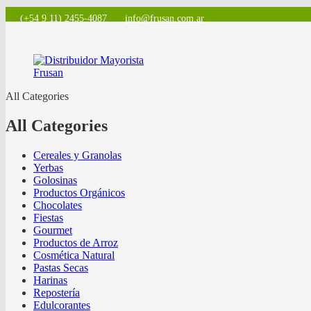
(+54 9 11) 2455-4087
info@frusan.com.ar
All Categories
All Categories
Cereales y Granolas
Yerbas
Golosinas
Productos Orgánicos
Chocolates
Fiestas
Gourmet
Productos de Arroz
Cosmética Natural
Pastas Secas
Harinas
Repostería
Edulcorantes