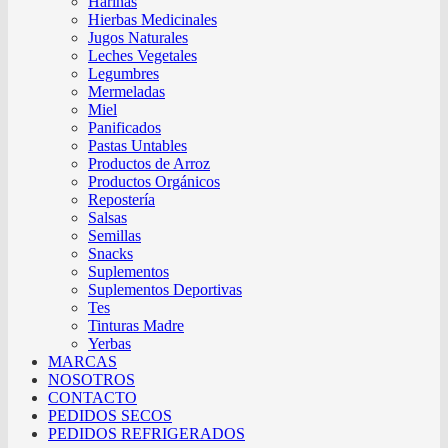
Harinas
Hierbas Medicinales
Jugos Naturales
Leches Vegetales
Legumbres
Mermeladas
Miel
Panificados
Pastas Untables
Productos de Arroz
Productos Orgánicos
Repostería
Salsas
Semillas
Snacks
Suplementos
Suplementos Deportivas
Tes
Tinturas Madre
Yerbas
MARCAS
NOSOTROS
CONTACTO
PEDIDOS SECOS
PEDIDOS REFRIGERADOS