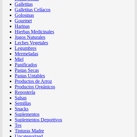
Galletitas
Galletitas Celíacos
Golosinas
Gourmet
Harinas
Hierbas Medicinales
Jugos Naturales
Leches Vegetales
Legumbres
Mermeladas
Miel
Panificados
Pastas Secas
Pastas Untables
Productos de Arroz
Productos Orgánicos
Repostería
Salsas
Semillas
Snacks
Suplementos
Suplementos Deportivos
Tes
Tinturas Madre
Uncategorized