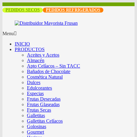
PEDIDOS SECOS
PEDIDOS REFRIGERADOS
Menu
INICIO
PRODUCTOS
Aceites y Acetos
Almacén
Apto Celíacos – Sin TACC
Bañados de Chocolate
Cosmética Natural
Dulces
Edulcorantes
Especias
Frutas Desecadas
Frutas Glaseadas
Frutas Secas
Galletitas
Galletitas Celíacos
Golosinas
Gourmet