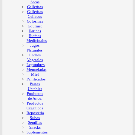
Secas
Galletitas
Galletitas
Celíacos
Golosinas
Gourmet
Harinas
Hierbas
Medicinales
Jugos
Naturales
Leches
Vegetales
Legumbres
Mermeladas
Miel
Panificados
Pastas
Untables
Productos
de Arroz
Productos
Orgánicos
Repostería
Salsas
Semillas
Snacks
Suplementos