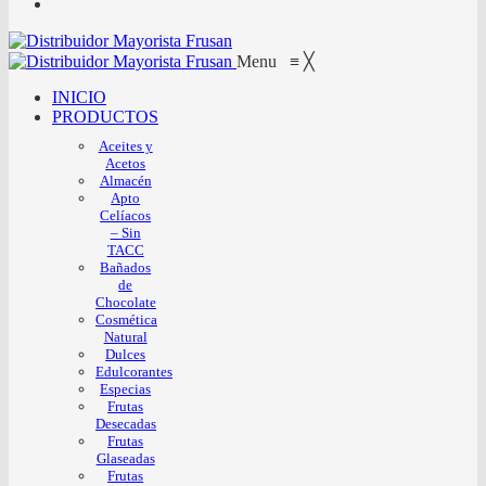
Menu
≡
╳
INICIO
PRODUCTOS
Aceites y
Acetos
Almacén
Apto
Celíacos
– Sin
TACC
Bañados
de
Chocolate
Cosmética
Natural
Dulces
Edulcorantes
Especias
Frutas
Desecadas
Frutas
Glaseadas
Frutas