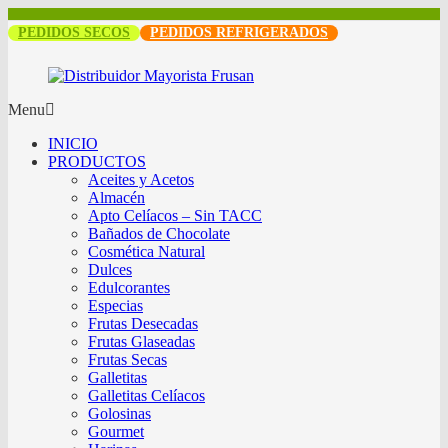
PEDIDOS SECOS
PEDIDOS REFRIGERADOS
Menu
INICIO
PRODUCTOS
Aceites y Acetos
Almacén
Apto Celíacos – Sin TACC
Bañados de Chocolate
Cosmética Natural
Dulces
Edulcorantes
Especias
Frutas Desecadas
Frutas Glaseadas
Frutas Secas
Galletitas
Galletitas Celíacos
Golosinas
Gourmet