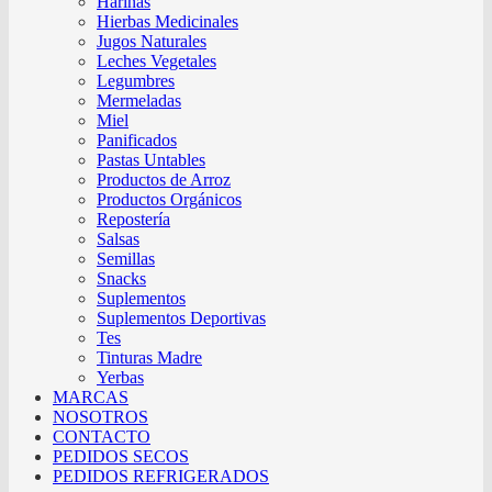
Harinas
Hierbas Medicinales
Jugos Naturales
Leches Vegetales
Legumbres
Mermeladas
Miel
Panificados
Pastas Untables
Productos de Arroz
Productos Orgánicos
Repostería
Salsas
Semillas
Snacks
Suplementos
Suplementos Deportivas
Tes
Tinturas Madre
Yerbas
MARCAS
NOSOTROS
CONTACTO
PEDIDOS SECOS
PEDIDOS REFRIGERADOS