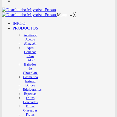
Menu
≡
╳
INICIO
PRODUCTOS
Aceites y
Acetos
Almacén
Apto
Celíacos
– Sin
TACC
Bañados
de
Chocolate
Cosmética
Natural
Dulces
Edulcorantes
Especias
Frutas
Desecadas
Frutas
Glaseadas
Frutas