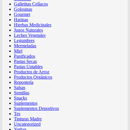
Galletitas Celíacos
Golosinas
Gourmet
Harinas
Hierbas Medicinales
Jugos Naturales
Leches Vegetales
Legumbres
Mermeladas
Miel
Panificados
Pastas Secas
Pastas Untables
Productos de Arroz
Productos Orgánicos
Repostería
Salsas
Semillas
Snacks
Suplementos
Suplementos Deportivos
Tes
Tinturas Madre
Uncategorized
Yerbas