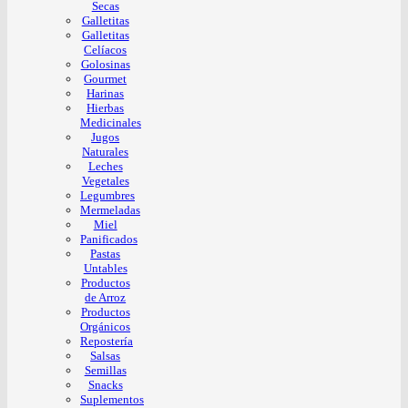
Secas
Galletitas
Galletitas
Celíacos
Golosinas
Gourmet
Harinas
Hierbas
Medicinales
Jugos
Naturales
Leches
Vegetales
Legumbres
Mermeladas
Miel
Panificados
Pastas
Untables
Productos
de Arroz
Productos
Orgánicos
Repostería
Salsas
Semillas
Snacks
Suplementos