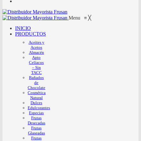
Menu
≡
╳
INICIO
PRODUCTOS
Aceites y
Acetos
Almacén
Apto
Celíacos
– Sin
TACC
Bañados
de
Chocolate
Cosmética
Natural
Dulces
Edulcorantes
Especias
Frutas
Desecadas
Frutas
Glaseadas
Frutas