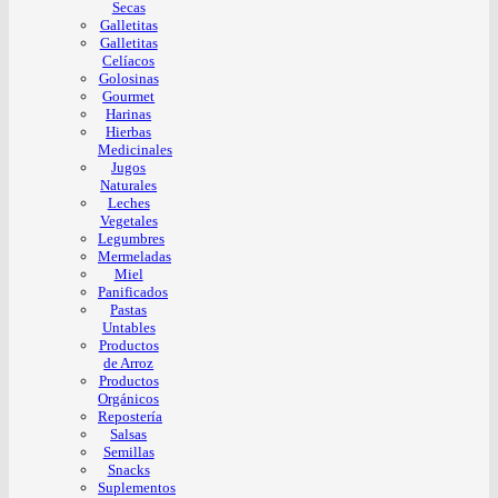
Secas
Galletitas
Galletitas
Celíacos
Golosinas
Gourmet
Harinas
Hierbas
Medicinales
Jugos
Naturales
Leches
Vegetales
Legumbres
Mermeladas
Miel
Panificados
Pastas
Untables
Productos
de Arroz
Productos
Orgánicos
Repostería
Salsas
Semillas
Snacks
Suplementos