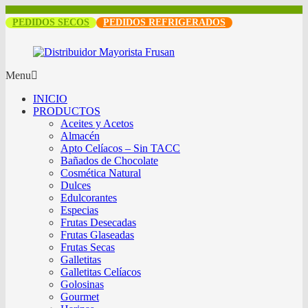
PEDIDOS SECOS
PEDIDOS REFRIGERADOS
Menu
INICIO
PRODUCTOS
Aceites y Acetos
Almacén
Apto Celíacos – Sin TACC
Bañados de Chocolate
Cosmética Natural
Dulces
Edulcorantes
Especias
Frutas Desecadas
Frutas Glaseadas
Frutas Secas
Galletitas
Galletitas Celíacos
Golosinas
Gourmet