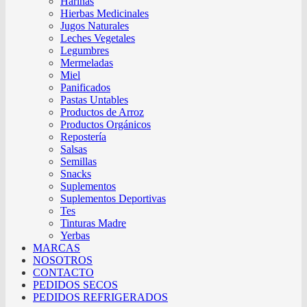
Harinas
Hierbas Medicinales
Jugos Naturales
Leches Vegetales
Legumbres
Mermeladas
Miel
Panificados
Pastas Untables
Productos de Arroz
Productos Orgánicos
Repostería
Salsas
Semillas
Snacks
Suplementos
Suplementos Deportivas
Tes
Tinturas Madre
Yerbas
MARCAS
NOSOTROS
CONTACTO
PEDIDOS SECOS
PEDIDOS REFRIGERADOS