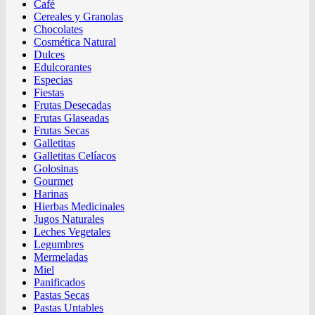
Café
Cereales y Granolas
Chocolates
Cosmética Natural
Dulces
Edulcorantes
Especias
Fiestas
Frutas Desecadas
Frutas Glaseadas
Frutas Secas
Galletitas
Galletitas Celíacos
Golosinas
Gourmet
Harinas
Hierbas Medicinales
Jugos Naturales
Leches Vegetales
Legumbres
Mermeladas
Miel
Panificados
Pastas Secas
Pastas Untables