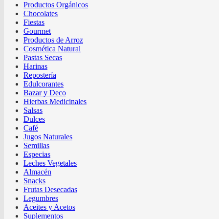
Productos Orgánicos
Chocolates
Fiestas
Gourmet
Productos de Arroz
Cosmética Natural
Pastas Secas
Harinas
Repostería
Edulcorantes
Bazar y Deco
Hierbas Medicinales
Salsas
Dulces
Café
Jugos Naturales
Semillas
Especias
Leches Vegetales
Almacén
Snacks
Frutas Desecadas
Legumbres
Aceites y Acetos
Suplementos