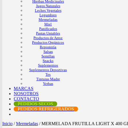
Hierbas Medicinales
Jugos Naturales
Leches Vegetales
Legumbres
Mermeladas
Miel
Panificados
Pastas Untables
Productos de Arroz
Productos Orgánicos
Repostería
Salsas
Semillas
Snacks
Suplementos
Suplementos Deportivas
Tes
Tinturas Madre
Yerbas
MARCAS
NOSOTROS
CONTACTO
PEDIDOS SECOS
PEDIDOS REFRIGERADOS
Inicio
/
Mermeladas
/
MERMELADA FRUTILLA LIGHT X 400 G