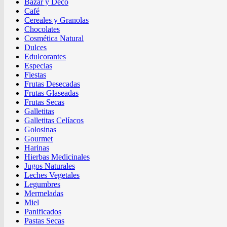
Bazar y Deco
Café
Cereales y Granolas
Chocolates
Cosmética Natural
Dulces
Edulcorantes
Especias
Fiestas
Frutas Desecadas
Frutas Glaseadas
Frutas Secas
Galletitas
Galletitas Celíacos
Golosinas
Gourmet
Harinas
Hierbas Medicinales
Jugos Naturales
Leches Vegetales
Legumbres
Mermeladas
Miel
Panificados
Pastas Secas