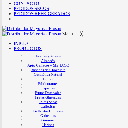
CONTACTO
PEDIDOS SECOS
PEDIDOS REFRIGERADOS
Menu
≡
╳
INICIO
PRODUCTOS
Aceites y Acetos
Almacén
Apto Celíacos – Sin TACC
Bañados de Chocolate
Cosmética Natural
Dulces
Edulcorantes
Especias
Frutas Desecadas
Frutas Glaseadas
Frutas Secas
Galletitas
Galletitas Celíacos
Golosinas
Gourmet
Harinas