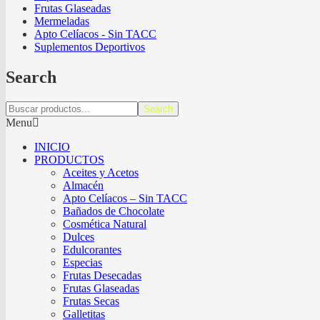
Frutas Glaseadas
Mermeladas
Apto Celíacos - Sin TACC
Suplementos Deportivos
Search
Search
Menu
INICIO
PRODUCTOS
Aceites y Acetos
Almacén
Apto Celíacos – Sin TACC
Bañados de Chocolate
Cosmética Natural
Dulces
Edulcorantes
Especias
Frutas Desecadas
Frutas Glaseadas
Frutas Secas
Galletitas