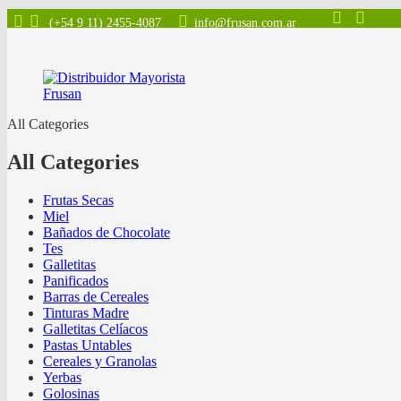
(+54 9 11) 2455-4087
info@frusan.com.ar
All Categories
All Categories
Frutas Secas
Miel
Bañados de Chocolate
Tes
Galletitas
Panificados
Barras de Cereales
Tinturas Madre
Galletitas Celíacos
Pastas Untables
Cereales y Granolas
Yerbas
Golosinas