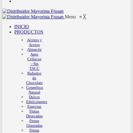
Menu
≡
╳
INICIO
PRODUCTOS
Aceites y
Acetos
Almacén
Apto
Celíacos
– Sin
TACC
Bañados
de
Chocolate
Cosmética
Natural
Dulces
Edulcorantes
Especias
Frutas
Desecadas
Frutas
Glaseadas
Frutas