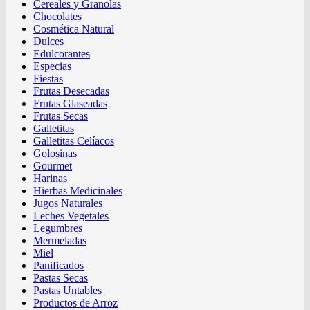
Cereales y Granolas
Chocolates
Cosmética Natural
Dulces
Edulcorantes
Especias
Fiestas
Frutas Desecadas
Frutas Glaseadas
Frutas Secas
Galletitas
Galletitas Celíacos
Golosinas
Gourmet
Harinas
Hierbas Medicinales
Jugos Naturales
Leches Vegetales
Legumbres
Mermeladas
Miel
Panificados
Pastas Secas
Pastas Untables
Productos de Arroz