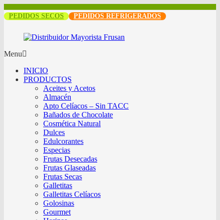
PEDIDOS SECOS
PEDIDOS REFRIGERADOS
Menu
INICIO
PRODUCTOS
Aceites y Acetos
Almacén
Apto Celíacos – Sin TACC
Bañados de Chocolate
Cosmética Natural
Dulces
Edulcorantes
Especias
Frutas Desecadas
Frutas Glaseadas
Frutas Secas
Galletitas
Galletitas Celíacos
Golosinas
Gourmet