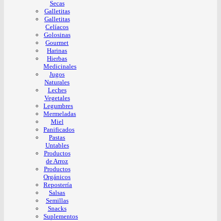
Secas
Galletitas
Galletitas
Celíacos
Golosinas
Gourmet
Harinas
Hierbas
Medicinales
Jugos
Naturales
Leches
Vegetales
Legumbres
Mermeladas
Miel
Panificados
Pastas
Untables
Productos
de Arroz
Productos
Orgánicos
Repostería
Salsas
Semillas
Snacks
Suplementos