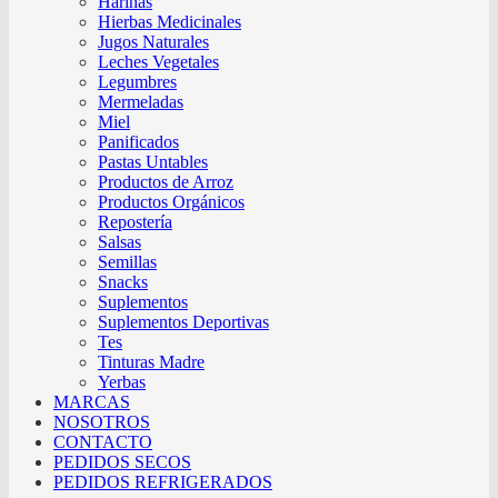
Harinas
Hierbas Medicinales
Jugos Naturales
Leches Vegetales
Legumbres
Mermeladas
Miel
Panificados
Pastas Untables
Productos de Arroz
Productos Orgánicos
Repostería
Salsas
Semillas
Snacks
Suplementos
Suplementos Deportivas
Tes
Tinturas Madre
Yerbas
MARCAS
NOSOTROS
CONTACTO
PEDIDOS SECOS
PEDIDOS REFRIGERADOS