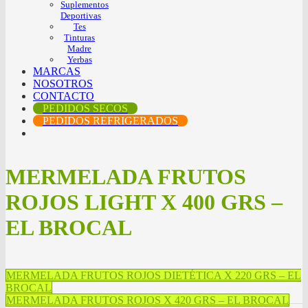
Suplementos
Deportivas
Tes
Tinturas
Madre
Yerbas
MARCAS
NOSOTROS
CONTACTO
PEDIDOS SECOS
PEDIDOS REFRIGERADOS
MERMELADA FRUTOS
ROJOS LIGHT X 400 GRS –
EL BROCAL
MERMELADA FRUTOS ROJOS DIETÉTICA X 220 GRS – EL
BROCAL
MERMELADA FRUTOS ROJOS X 420 GRS – EL BROCAL