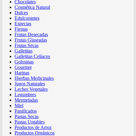
Chocolates
Cosmética Natural
Dulces
Edulcorantes
Especias
Fiestas
Frutas Desecadas
Frutas Glaseadas
Frutas Secas
Galletitas
Galletitas Celíacos
Golosinas
Gourmet
Harinas
Hierbas Medicinales
Jugos Naturales
Leches Vegetales
Legumbres
Mermeladas
Miel
Panificados
Pastas Secas
Pastas Untables
Productos de Arroz
Productos Orgánicos