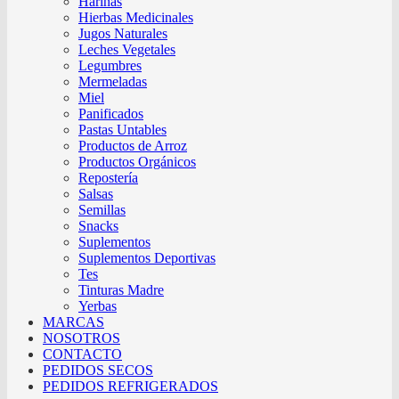
Harinas
Hierbas Medicinales
Jugos Naturales
Leches Vegetales
Legumbres
Mermeladas
Miel
Panificados
Pastas Untables
Productos de Arroz
Productos Orgánicos
Repostería
Salsas
Semillas
Snacks
Suplementos
Suplementos Deportivas
Tes
Tinturas Madre
Yerbas
MARCAS
NOSOTROS
CONTACTO
PEDIDOS SECOS
PEDIDOS REFRIGERADOS