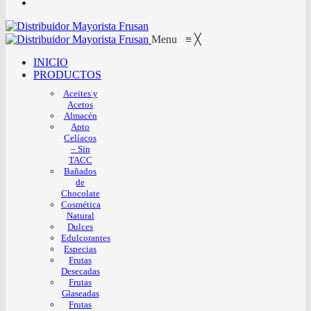
Menu
≡
╳
INICIO
PRODUCTOS
Aceites y
Acetos
Almacén
Apto
Celíacos
– Sin
TACC
Bañados
de
Chocolate
Cosmética
Natural
Dulces
Edulcorantes
Especias
Frutas
Desecadas
Frutas
Glaseadas
Frutas