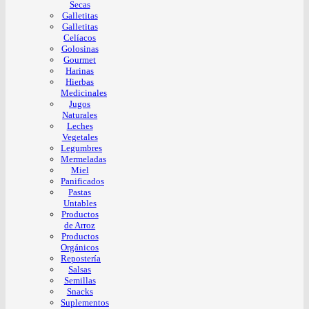
Secas
Galletitas
Galletitas
Celíacos
Golosinas
Gourmet
Harinas
Hierbas
Medicinales
Jugos
Naturales
Leches
Vegetales
Legumbres
Mermeladas
Miel
Panificados
Pastas
Untables
Productos
de Arroz
Productos
Orgánicos
Repostería
Salsas
Semillas
Snacks
Suplementos