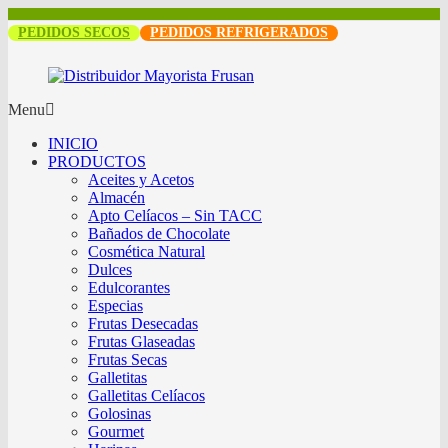
PEDIDOS SECOS
PEDIDOS REFRIGERADOS
Menu
INICIO
PRODUCTOS
Aceites y Acetos
Almacén
Apto Celíacos – Sin TACC
Bañados de Chocolate
Cosmética Natural
Dulces
Edulcorantes
Especias
Frutas Desecadas
Frutas Glaseadas
Frutas Secas
Galletitas
Galletitas Celíacos
Golosinas
Gourmet