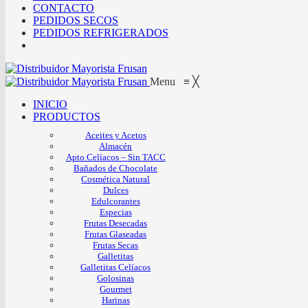
CONTACTO
PEDIDOS SECOS
PEDIDOS REFRIGERADOS
Menu
≡
╳
INICIO
PRODUCTOS
Aceites y Acetos
Almacén
Apto Celíacos – Sin TACC
Bañados de Chocolate
Cosmética Natural
Dulces
Edulcorantes
Especias
Frutas Desecadas
Frutas Glaseadas
Frutas Secas
Galletitas
Galletitas Celíacos
Golosinas
Gourmet
Harinas