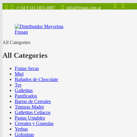
(+54 9 11) 2455-4087
info@frusan.com.ar
All Categories
All Categories
Frutas Secas
Miel
Bañados de Chocolate
Tes
Galletitas
Panificados
Barras de Cereales
Tinturas Madre
Galletitas Celíacos
Pastas Untables
Cereales y Granolas
Yerbas
Golosinas