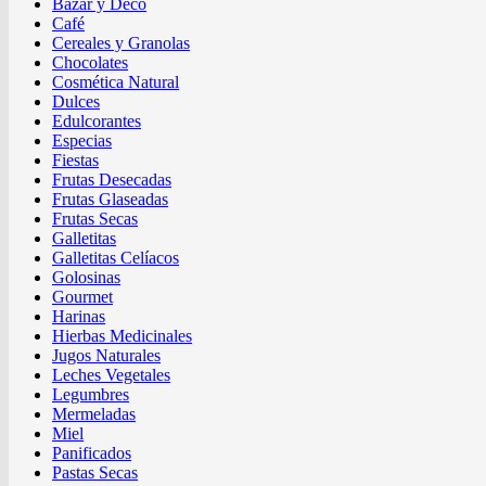
Bazar y Deco
Café
Cereales y Granolas
Chocolates
Cosmética Natural
Dulces
Edulcorantes
Especias
Fiestas
Frutas Desecadas
Frutas Glaseadas
Frutas Secas
Galletitas
Galletitas Celíacos
Golosinas
Gourmet
Harinas
Hierbas Medicinales
Jugos Naturales
Leches Vegetales
Legumbres
Mermeladas
Miel
Panificados
Pastas Secas