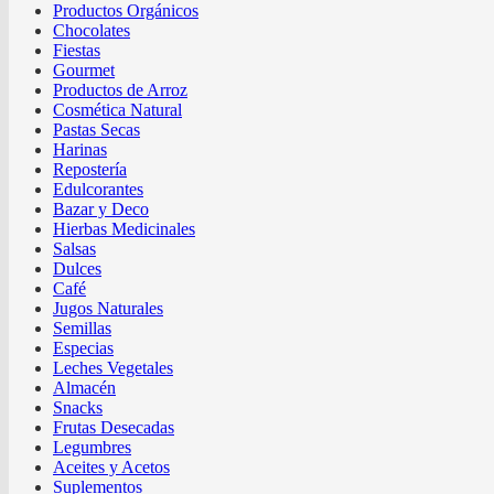
Productos Orgánicos
Chocolates
Fiestas
Gourmet
Productos de Arroz
Cosmética Natural
Pastas Secas
Harinas
Repostería
Edulcorantes
Bazar y Deco
Hierbas Medicinales
Salsas
Dulces
Café
Jugos Naturales
Semillas
Especias
Leches Vegetales
Almacén
Snacks
Frutas Desecadas
Legumbres
Aceites y Acetos
Suplementos