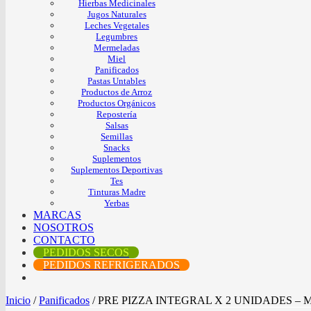
Hierbas Medicinales
Jugos Naturales
Leches Vegetales
Legumbres
Mermeladas
Miel
Panificados
Pastas Untables
Productos de Arroz
Productos Orgánicos
Repostería
Salsas
Semillas
Snacks
Suplementos
Suplementos Deportivas
Tes
Tinturas Madre
Yerbas
MARCAS
NOSOTROS
CONTACTO
PEDIDOS SECOS
PEDIDOS REFRIGERADOS
Inicio
/
Panificados
/
PRE PIZZA INTEGRAL X 2 UNIDADES –