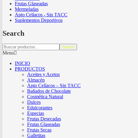
Frutas Glaseadas
Mermeladas
Apto Celíacos - Sin TACC
Suplementos Deportivos
Search
Search
Menu
INICIO
PRODUCTOS
Aceites y Acetos
Almacén
Apto Celíacos – Sin TACC
Bañados de Chocolate
Cosmética Natural
Dulces
Edulcorantes
Especias
Frutas Desecadas
Frutas Glaseadas
Frutas Secas
Galletitas