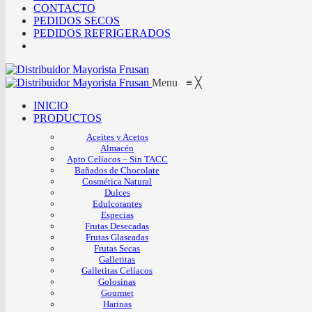
CONTACTO
PEDIDOS SECOS
PEDIDOS REFRIGERADOS
Menu
≡
╳
INICIO
PRODUCTOS
Aceites y Acetos
Almacén
Apto Celíacos – Sin TACC
Bañados de Chocolate
Cosmética Natural
Dulces
Edulcorantes
Especias
Frutas Desecadas
Frutas Glaseadas
Frutas Secas
Galletitas
Galletitas Celíacos
Golosinas
Gourmet
Harinas