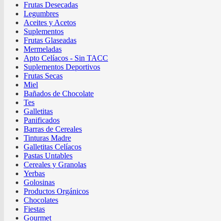
Frutas Desecadas
Legumbres
Aceites y Acetos
Suplementos
Frutas Glaseadas
Mermeladas
Apto Celíacos - Sin TACC
Suplementos Deportivos
Frutas Secas
Miel
Bañados de Chocolate
Tes
Galletitas
Panificados
Barras de Cereales
Tinturas Madre
Galletitas Celíacos
Pastas Untables
Cereales y Granolas
Yerbas
Golosinas
Productos Orgánicos
Chocolates
Fiestas
Gourmet