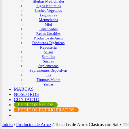
Hierbas Medicinales
Jugos Naturales
Leches Vegetales
Legumbres
Mermeladas
Miel
Panificados
Pastas Untables
Productos de Arroz
Productos Orgánicos
Repostería
Salsas
Semillas
Snacks
Suplementos
Suplementos Deportivas
Tes
Tinturas Madre
Yerbas
MARCAS
NOSOTROS
CONTACTO
PEDIDOS SECOS
PEDIDOS REFRIGERADOS
Inicio
/
Productos de Arroz
/
Tostadas de Arroz Clásicas con Sal x