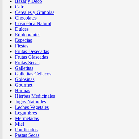
Bazar y Deco
Café
Cereales y Granolas
Chocolates
Cosmética Natural
Dulces
Edulcorantes
Especias
Fiestas
Frutas Desecadas
Frutas Glaseadas
Frutas Secas
Galletitas
Galletitas Celíacos
Golosinas
Gourmet
Harinas
Hierbas Medicinales
Jugos Naturales
Leches Vegetales
Legumbres
Mermeladas
Miel
Panificados
Pastas Secas