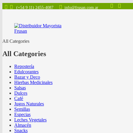
(+54 9 11) 2455-4087
info@frusan.com.ar
All Categories
All Categories
Repostería
Edulcorantes
Bazar y Deco
Hierbas Medicinales
Salsas
Dulces
Café
Jugos Naturales
Semillas
Especias
Leches Vegetales
Almacén
Snacks