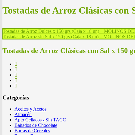
Tostadas de Arroz Clásicas co
Tostadas de Arroz Dulces x 150 grs (Caja x 18 un) – MOLINOS
Tostadas de Arroz sin Sal x 150 grs (Caja x 18 un) – MOLINOS
Tostadas de Arroz Clásicas con Sal x 1
Categorías
Aceites y Acetos
Almacén
Apto Celíacos - Sin TACC
Bañados de Chocolate
Barras de Cereales