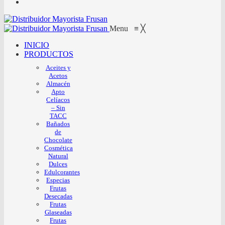
Menu
≡
╳
INICIO
PRODUCTOS
Aceites y
Acetos
Almacén
Apto
Celíacos
– Sin
TACC
Bañados
de
Chocolate
Cosmética
Natural
Dulces
Edulcorantes
Especias
Frutas
Desecadas
Frutas
Glaseadas
Frutas