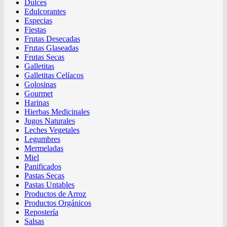
Dulces
Edulcorantes
Especias
Fiestas
Frutas Desecadas
Frutas Glaseadas
Frutas Secas
Galletitas
Galletitas Celíacos
Golosinas
Gourmet
Harinas
Hierbas Medicinales
Jugos Naturales
Leches Vegetales
Legumbres
Mermeladas
Miel
Panificados
Pastas Secas
Pastas Untables
Productos de Arroz
Productos Orgánicos
Repostería
Salsas