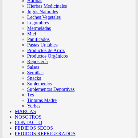
Harinas
Hierbas Medicinales
Jugos Naturales
Leches Vegetales
Legumbres
Mermeladas
Miel
Panificados
Pastas Untables
Productos de Arroz
Productos Orgánicos
Repostería
Salsas
Semillas
Snacks
Suplementos
Suplementos Deportivas
Tes
Tinturas Madre
Yerbas
MARCAS
NOSOTROS
CONTACTO
PEDIDOS SECOS
PEDIDOS REFRIGERADOS