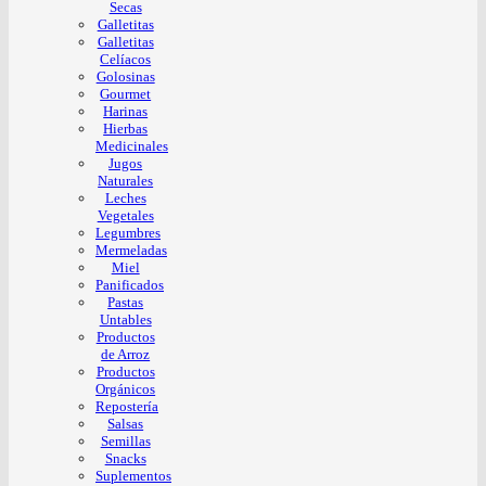
Secas
Galletitas
Galletitas
Celíacos
Golosinas
Gourmet
Harinas
Hierbas
Medicinales
Jugos
Naturales
Leches
Vegetales
Legumbres
Mermeladas
Miel
Panificados
Pastas
Untables
Productos
de Arroz
Productos
Orgánicos
Repostería
Salsas
Semillas
Snacks
Suplementos