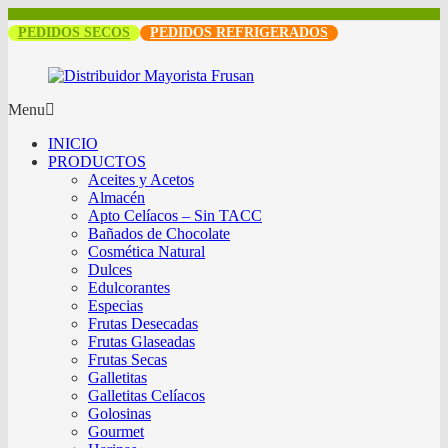
PEDIDOS SECOS
PEDIDOS REFRIGERADOS
Menu
INICIO
PRODUCTOS
Aceites y Acetos
Almacén
Apto Celíacos – Sin TACC
Bañados de Chocolate
Cosmética Natural
Dulces
Edulcorantes
Especias
Frutas Desecadas
Frutas Glaseadas
Frutas Secas
Galletitas
Galletitas Celíacos
Golosinas
Gourmet