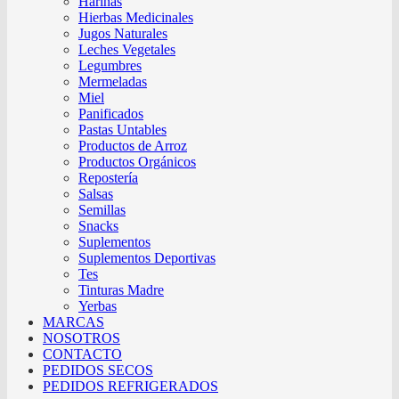
Harinas
Hierbas Medicinales
Jugos Naturales
Leches Vegetales
Legumbres
Mermeladas
Miel
Panificados
Pastas Untables
Productos de Arroz
Productos Orgánicos
Repostería
Salsas
Semillas
Snacks
Suplementos
Suplementos Deportivas
Tes
Tinturas Madre
Yerbas
MARCAS
NOSOTROS
CONTACTO
PEDIDOS SECOS
PEDIDOS REFRIGERADOS