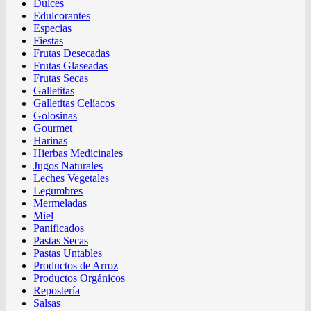
Dulces
Edulcorantes
Especias
Fiestas
Frutas Desecadas
Frutas Glaseadas
Frutas Secas
Galletitas
Galletitas Celíacos
Golosinas
Gourmet
Harinas
Hierbas Medicinales
Jugos Naturales
Leches Vegetales
Legumbres
Mermeladas
Miel
Panificados
Pastas Secas
Pastas Untables
Productos de Arroz
Productos Orgánicos
Repostería
Salsas