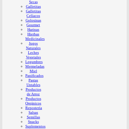
Secas
Galletitas
Galletitas
Celíacos
Golosinas
Gourmet
Harinas
Hierbas
Medicinales
Jugos
Naturales
Leches
Vegetales
Legumbres
Mermeladas
Miel
Panificados
Pastas
Untables
Productos
de Arroz
Productos
Orgánicos
Repostería
Salsas
Semillas
Snacks
Suplementos