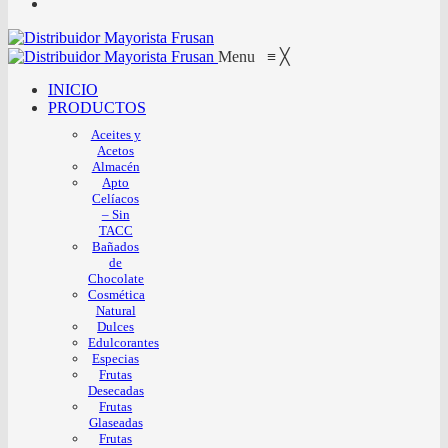
Menu
≡
╳
INICIO
PRODUCTOS
Aceites y
Acetos
Almacén
Apto
Celíacos
– Sin
TACC
Bañados
de
Chocolate
Cosmética
Natural
Dulces
Edulcorantes
Especias
Frutas
Desecadas
Frutas
Glaseadas
Frutas