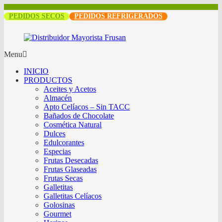
PEDIDOS SECOS
PEDIDOS REFRIGERADOS
Menu
INICIO
PRODUCTOS
Aceites y Acetos
Almacén
Apto Celíacos – Sin TACC
Bañados de Chocolate
Cosmética Natural
Dulces
Edulcorantes
Especias
Frutas Desecadas
Frutas Glaseadas
Frutas Secas
Galletitas
Galletitas Celíacos
Golosinas
Gourmet