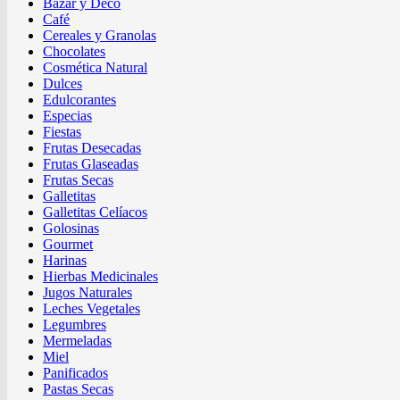
Bazar y Deco
Café
Cereales y Granolas
Chocolates
Cosmética Natural
Dulces
Edulcorantes
Especias
Fiestas
Frutas Desecadas
Frutas Glaseadas
Frutas Secas
Galletitas
Galletitas Celíacos
Golosinas
Gourmet
Harinas
Hierbas Medicinales
Jugos Naturales
Leches Vegetales
Legumbres
Mermeladas
Miel
Panificados
Pastas Secas