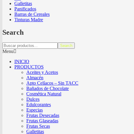
Galletitas
Panificados
Barras de Cereales
Tinturas Madre
Search
Search
Menu
INICIO
PRODUCTOS
Aceites y Acetos
Almacén
Apto Celíacos – Sin TACC
Bañados de Chocolate
Cosmética Natural
Dulces
Edulcorantes
Especias
Frutas Desecadas
Frutas Glaseadas
Frutas Secas
Galletitas