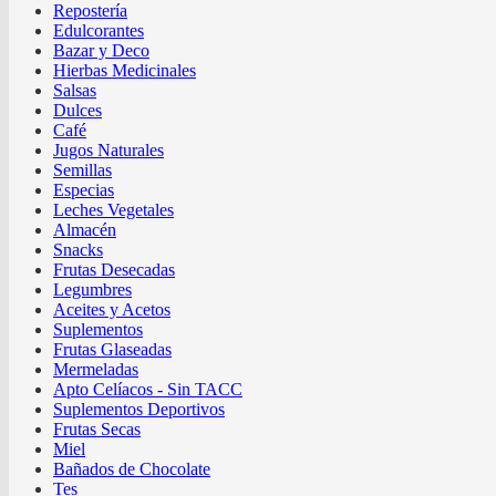
Repostería
Edulcorantes
Bazar y Deco
Hierbas Medicinales
Salsas
Dulces
Café
Jugos Naturales
Semillas
Especias
Leches Vegetales
Almacén
Snacks
Frutas Desecadas
Legumbres
Aceites y Acetos
Suplementos
Frutas Glaseadas
Mermeladas
Apto Celíacos - Sin TACC
Suplementos Deportivos
Frutas Secas
Miel
Bañados de Chocolate
Tes