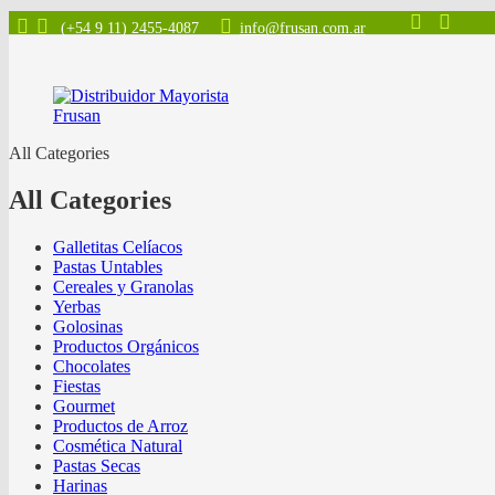
(+54 9 11) 2455-4087
info@frusan.com.ar
All Categories
All Categories
Galletitas Celíacos
Pastas Untables
Cereales y Granolas
Yerbas
Golosinas
Productos Orgánicos
Chocolates
Fiestas
Gourmet
Productos de Arroz
Cosmética Natural
Pastas Secas
Harinas