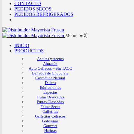
CONTACTO
PEDIDOS SECOS
PEDIDOS REFRIGERADOS
Menu
≡
╳
INICIO
PRODUCTOS
Aceites y Acetos
Almacén
Apto Celíacos – Sin TACC
Bañados de Chocolate
Cosmética Natural
Dulces
Edulcorantes
Especias
Frutas Desecadas
Frutas Glaseadas
Frutas Secas
Galletitas
Galletitas Celíacos
Golosinas
Gourmet
Harinas