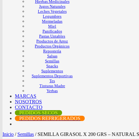
Hierbas Medicinales
Jugos Naturales
Leches Vegetales
Legumbres
Mermeladas
Miel
Panificados
Pastas Untables
Productos de Arroz
Productos Orgánicos
Repostería
Salsas
Semillas
Snacks
Suplementos
Suplementos Deportivas
Tes
Tinturas Madre
Yerbas
MARCAS
NOSOTROS
CONTACTO
PEDIDOS SECOS
PEDIDOS REFRIGERADOS
Inicio
/
Semillas
/
SEMILLA GIRASOL X 200 GRS – NATURAL 