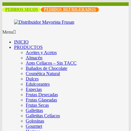
PEDIDOS SECOS
PEDIDOS REFRIGERADOS
Menu
INICIO
PRODUCTOS
Aceites y Acetos
Almacén
Apto Celíacos – Sin TACC
Bañados de Chocolate
Cosmética Natural
Dulces
Edulcorantes
Especias
Frutas Desecadas
Frutas Glaseadas
Frutas Secas
Galletitas
Galletitas Celíacos
Golosinas
Gourmet