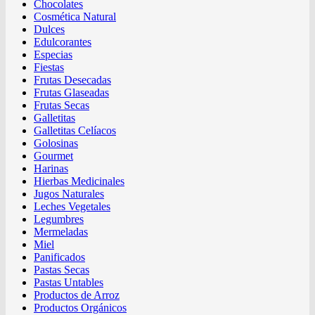
Chocolates
Cosmética Natural
Dulces
Edulcorantes
Especias
Fiestas
Frutas Desecadas
Frutas Glaseadas
Frutas Secas
Galletitas
Galletitas Celíacos
Golosinas
Gourmet
Harinas
Hierbas Medicinales
Jugos Naturales
Leches Vegetales
Legumbres
Mermeladas
Miel
Panificados
Pastas Secas
Pastas Untables
Productos de Arroz
Productos Orgánicos