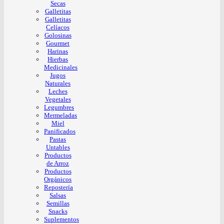
Secas
Galletitas
Galletitas
Celíacos
Golosinas
Gourmet
Harinas
Hierbas
Medicinales
Jugos
Naturales
Leches
Vegetales
Legumbres
Mermeladas
Miel
Panificados
Pastas
Untables
Productos
de Arroz
Productos
Orgánicos
Repostería
Salsas
Semillas
Snacks
Suplementos