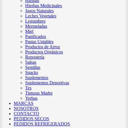
Harinas
Hierbas Medicinales
Jugos Naturales
Leches Vegetales
Legumbres
Mermeladas
Miel
Panificados
Pastas Untables
Productos de Arroz
Productos Orgánicos
Repostería
Salsas
Semillas
Snacks
Suplementos
Suplementos Deportivas
Tes
Tinturas Madre
Yerbas
MARCAS
NOSOTROS
CONTACTO
PEDIDOS SECOS
PEDIDOS REFRIGERADOS