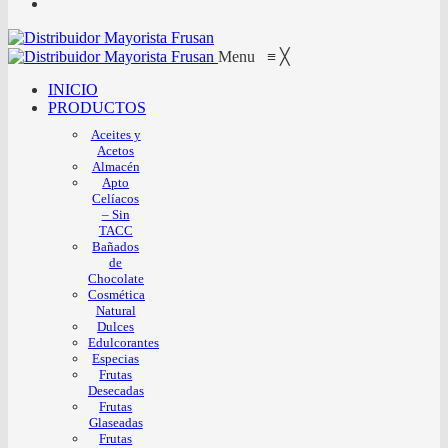
Menu
≡
╳
INICIO
PRODUCTOS
Aceites y
Acetos
Almacén
Apto
Celíacos
– Sin
TACC
Bañados
de
Chocolate
Cosmética
Natural
Dulces
Edulcorantes
Especias
Frutas
Desecadas
Frutas
Glaseadas
Frutas