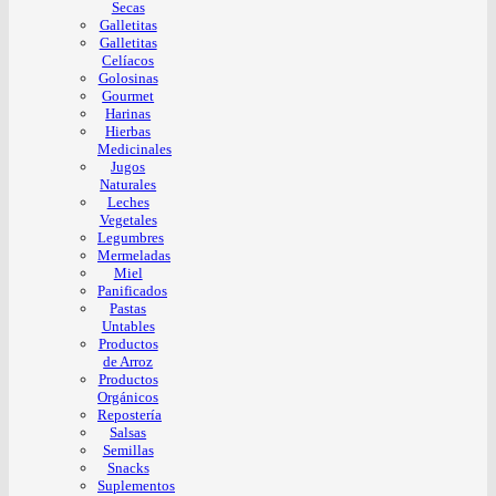
Secas
Galletitas
Galletitas
Celíacos
Golosinas
Gourmet
Harinas
Hierbas
Medicinales
Jugos
Naturales
Leches
Vegetales
Legumbres
Mermeladas
Miel
Panificados
Pastas
Untables
Productos
de Arroz
Productos
Orgánicos
Repostería
Salsas
Semillas
Snacks
Suplementos