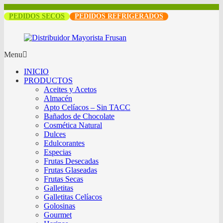
PEDIDOS SECOS
PEDIDOS REFRIGERADOS
Menu
INICIO
PRODUCTOS
Aceites y Acetos
Almacén
Apto Celíacos – Sin TACC
Bañados de Chocolate
Cosmética Natural
Dulces
Edulcorantes
Especias
Frutas Desecadas
Frutas Glaseadas
Frutas Secas
Galletitas
Galletitas Celíacos
Golosinas
Gourmet