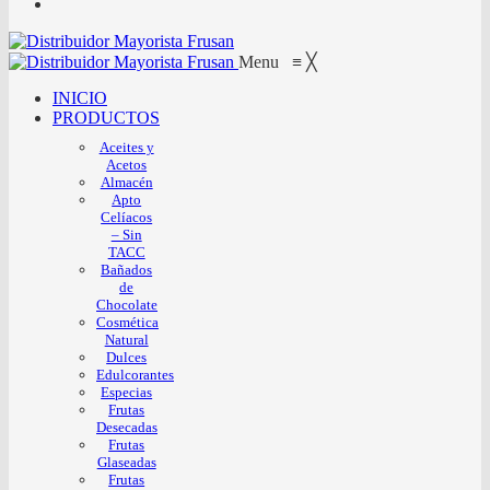
Menu
≡
╳
INICIO
PRODUCTOS
Aceites y
Acetos
Almacén
Apto
Celíacos
– Sin
TACC
Bañados
de
Chocolate
Cosmética
Natural
Dulces
Edulcorantes
Especias
Frutas
Desecadas
Frutas
Glaseadas
Frutas