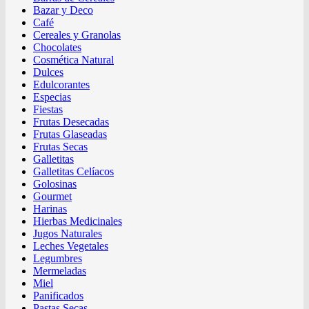
Bazar y Deco
Café
Cereales y Granolas
Chocolates
Cosmética Natural
Dulces
Edulcorantes
Especias
Fiestas
Frutas Desecadas
Frutas Glaseadas
Frutas Secas
Galletitas
Galletitas Celíacos
Golosinas
Gourmet
Harinas
Hierbas Medicinales
Jugos Naturales
Leches Vegetales
Legumbres
Mermeladas
Miel
Panificados
Pastas Secas