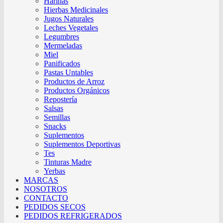
Harinas
Hierbas Medicinales
Jugos Naturales
Leches Vegetales
Legumbres
Mermeladas
Miel
Panificados
Pastas Untables
Productos de Arroz
Productos Orgánicos
Repostería
Salsas
Semillas
Snacks
Suplementos
Suplementos Deportivas
Tes
Tinturas Madre
Yerbas
MARCAS
NOSOTROS
CONTACTO
PEDIDOS SECOS
PEDIDOS REFRIGERADOS