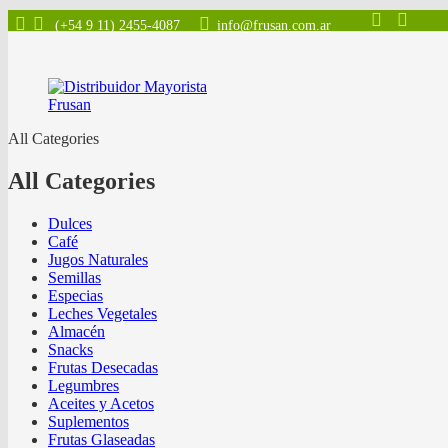
(+54 9 11) 2455-4087
info@frusan.com.ar
All Categories
All Categories
Dulces
Café
Jugos Naturales
Semillas
Especias
Leches Vegetales
Almacén
Snacks
Frutas Desecadas
Legumbres
Aceites y Acetos
Suplementos
Frutas Glaseadas