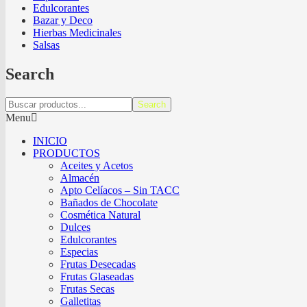
Edulcorantes
Bazar y Deco
Hierbas Medicinales
Salsas
Search
Search
Menu
INICIO
PRODUCTOS
Aceites y Acetos
Almacén
Apto Celíacos – Sin TACC
Bañados de Chocolate
Cosmética Natural
Dulces
Edulcorantes
Especias
Frutas Desecadas
Frutas Glaseadas
Frutas Secas
Galletitas