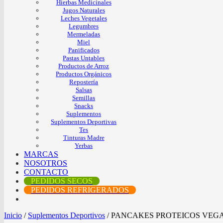
Hierbas Medicinales
Jugos Naturales
Leches Vegetales
Legumbres
Mermeladas
Miel
Panificados
Pastas Untables
Productos de Arroz
Productos Orgánicos
Repostería
Salsas
Semillas
Snacks
Suplementos
Suplementos Deportivas
Tes
Tinturas Madre
Yerbas
MARCAS
NOSOTROS
CONTACTO
PEDIDOS SECOS
PEDIDOS REFRIGERADOS
Inicio
/
Suplementos Deportivos
/
PANCAKES PROTEICOS VEGA