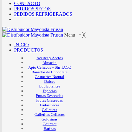
CONTACTO
PEDIDOS SECOS
PEDIDOS REFRIGERADOS
Menu
≡
╳
INICIO
PRODUCTOS
Aceites y Acetos
Almacén
Apto Celíacos – Sin TACC
Bañados de Chocolate
Cosmética Natural
Dulces
Edulcorantes
Especias
Frutas Desecadas
Frutas Glaseadas
Frutas Secas
Galletitas
Galletitas Celíacos
Golosinas
Gourmet
Harinas