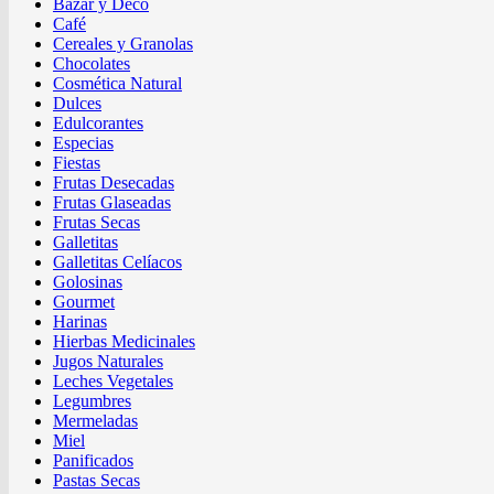
Bazar y Deco
Café
Cereales y Granolas
Chocolates
Cosmética Natural
Dulces
Edulcorantes
Especias
Fiestas
Frutas Desecadas
Frutas Glaseadas
Frutas Secas
Galletitas
Galletitas Celíacos
Golosinas
Gourmet
Harinas
Hierbas Medicinales
Jugos Naturales
Leches Vegetales
Legumbres
Mermeladas
Miel
Panificados
Pastas Secas