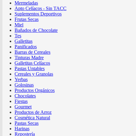
Mermeladas
Apto Celíacos - Sin TACC
Suplementos Deportivos
Frutas Secas
Miel
Bañados de Chocolate
Tes
Galletitas
Panificados
Barras de Cereales
Tinturas Madre
Galletitas Celíacos
Pastas Untables
Cereales y Granolas
Yerbas
Golosinas
Productos Orgánicos
Chocolates
Fiestas
Gourmet
Productos de Arroz
Cosmética Natural
Pastas Secas
Harinas
Repostería