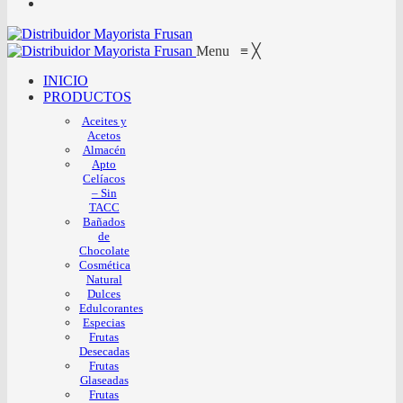
Menu
≡
╳
INICIO
PRODUCTOS
Aceites y
Acetos
Almacén
Apto
Celíacos
– Sin
TACC
Bañados
de
Chocolate
Cosmética
Natural
Dulces
Edulcorantes
Especias
Frutas
Desecadas
Frutas
Glaseadas
Frutas