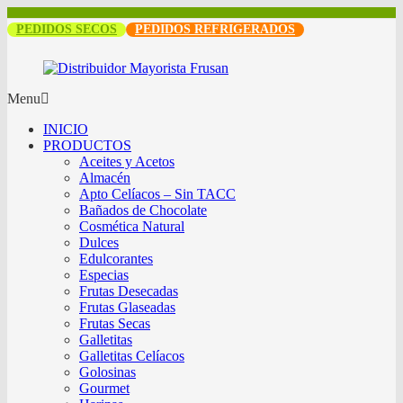
PEDIDOS SECOS
PEDIDOS REFRIGERADOS
Menu
INICIO
PRODUCTOS
Aceites y Acetos
Almacén
Apto Celíacos – Sin TACC
Bañados de Chocolate
Cosmética Natural
Dulces
Edulcorantes
Especias
Frutas Desecadas
Frutas Glaseadas
Frutas Secas
Galletitas
Galletitas Celíacos
Golosinas
Gourmet