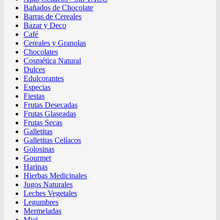
Bañados de Chocolate
Barras de Cereales
Bazar y Deco
Café
Cereales y Granolas
Chocolates
Cosmética Natural
Dulces
Edulcorantes
Especias
Fiestas
Frutas Desecadas
Frutas Glaseadas
Frutas Secas
Galletitas
Galletitas Celíacos
Golosinas
Gourmet
Harinas
Hierbas Medicinales
Jugos Naturales
Leches Vegetales
Legumbres
Mermeladas
Miel