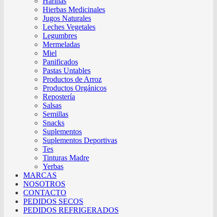
Harinas
Hierbas Medicinales
Jugos Naturales
Leches Vegetales
Legumbres
Mermeladas
Miel
Panificados
Pastas Untables
Productos de Arroz
Productos Orgánicos
Repostería
Salsas
Semillas
Snacks
Suplementos
Suplementos Deportivas
Tes
Tinturas Madre
Yerbas
MARCAS
NOSOTROS
CONTACTO
PEDIDOS SECOS
PEDIDOS REFRIGERADOS