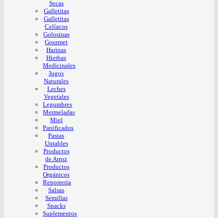
Secas
Galletitas
Galletitas
Celíacos
Golosinas
Gourmet
Harinas
Hierbas
Medicinales
Jugos
Naturales
Leches
Vegetales
Legumbres
Mermeladas
Miel
Panificados
Pastas
Untables
Productos
de Arroz
Productos
Orgánicos
Repostería
Salsas
Semillas
Snacks
Suplementos