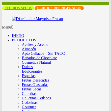
PEDIDOS SECOS
PEDIDOS REFRIGERADOS
Menu
INICIO
PRODUCTOS
Aceites y Acetos
Almacén
Apto Celíacos – Sin TACC
Bañados de Chocolate
Cosmética Natural
Dulces
Edulcorantes
Especias
Frutas Desecadas
Frutas Glaseadas
Frutas Secas
Galletitas
Galletitas Celíacos
Golosinas
Gourmet