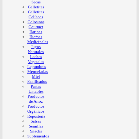
Secas
Galletitas
Galletitas
Celíacos
Golosinas
Gourmet
Harinas
Hierbas
Medicinales
Jugos
Naturales
Leches
Vegetales
Legumbres
Mermeladas
Miel
Panificados
Pastas
Untables
Productos
de Arroz
Productos
Orgánicos
Repostería
Salsas
Semillas
Snacks
Suplementos