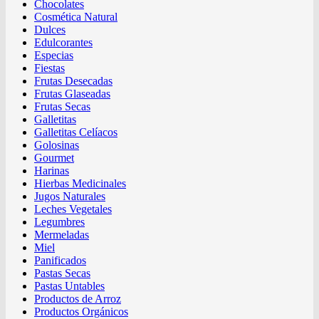
Chocolates
Cosmética Natural
Dulces
Edulcorantes
Especias
Fiestas
Frutas Desecadas
Frutas Glaseadas
Frutas Secas
Galletitas
Galletitas Celíacos
Golosinas
Gourmet
Harinas
Hierbas Medicinales
Jugos Naturales
Leches Vegetales
Legumbres
Mermeladas
Miel
Panificados
Pastas Secas
Pastas Untables
Productos de Arroz
Productos Orgánicos