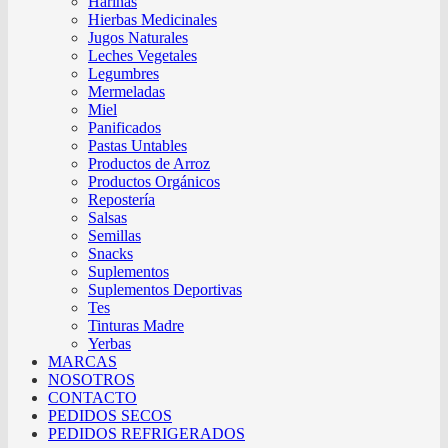
Harinas
Hierbas Medicinales
Jugos Naturales
Leches Vegetales
Legumbres
Mermeladas
Miel
Panificados
Pastas Untables
Productos de Arroz
Productos Orgánicos
Repostería
Salsas
Semillas
Snacks
Suplementos
Suplementos Deportivas
Tes
Tinturas Madre
Yerbas
MARCAS
NOSOTROS
CONTACTO
PEDIDOS SECOS
PEDIDOS REFRIGERADOS