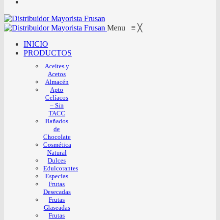
Menu
≡
╳
INICIO
PRODUCTOS
Aceites y
Acetos
Almacén
Apto
Celíacos
– Sin
TACC
Bañados
de
Chocolate
Cosmética
Natural
Dulces
Edulcorantes
Especias
Frutas
Desecadas
Frutas
Glaseadas
Frutas