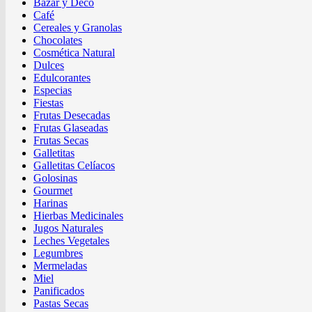
Bazar y Deco
Café
Cereales y Granolas
Chocolates
Cosmética Natural
Dulces
Edulcorantes
Especias
Fiestas
Frutas Desecadas
Frutas Glaseadas
Frutas Secas
Galletitas
Galletitas Celíacos
Golosinas
Gourmet
Harinas
Hierbas Medicinales
Jugos Naturales
Leches Vegetales
Legumbres
Mermeladas
Miel
Panificados
Pastas Secas