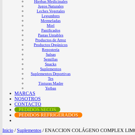
Hierbas Medicinales
Jugos Naturales
Leches Vegetales
Legumbres
Mermeladas
Miel
Panificados
Pastas Untables
Productos de Arroz
Productos Orgánicos
Repostería
Salsas
Semillas
Snacks
Suplementos
Suplementos Deportivas
Tes
Tinturas Madre
Yerbas
MARCAS
NOSOTROS
CONTACTO
PEDIDOS SECOS
PEDIDOS REFRIGERADOS
Inicio
/
Suplementos
/
ENACCION COLÁGENO COMPLEX LIMON