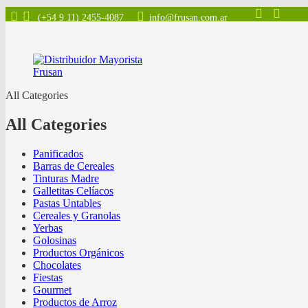
(+54 9 11) 2455-4087
info@frusan.com.ar
All Categories
All Categories
Panificados
Barras de Cereales
Tinturas Madre
Galletitas Celíacos
Pastas Untables
Cereales y Granolas
Yerbas
Golosinas
Productos Orgánicos
Chocolates
Fiestas
Gourmet
Productos de Arroz