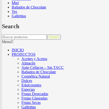
Miel
Bañados de Chocolate
Tes
Galletitas
Search
Search
Menu
INICIO
PRODUCTOS
Aceites y Acetos
Almacén
Apto Celíacos – Sin TACC
Bañados de Chocolate
Cosmética Natural
Dulces
Edulcorantes
Especias
Frutas Desecadas
Frutas Glaseadas
Frutas Secas
Galletitas