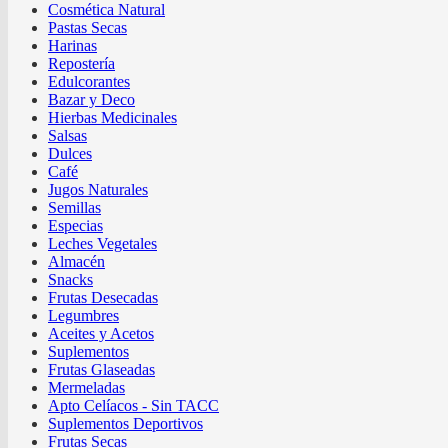
Cosmética Natural
Pastas Secas
Harinas
Repostería
Edulcorantes
Bazar y Deco
Hierbas Medicinales
Salsas
Dulces
Café
Jugos Naturales
Semillas
Especias
Leches Vegetales
Almacén
Snacks
Frutas Desecadas
Legumbres
Aceites y Acetos
Suplementos
Frutas Glaseadas
Mermeladas
Apto Celíacos - Sin TACC
Suplementos Deportivos
Frutas Secas