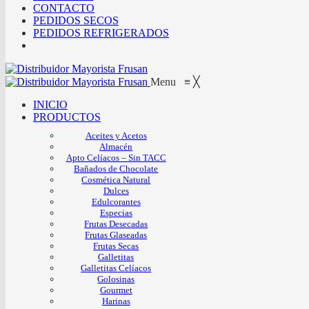
CONTACTO
PEDIDOS SECOS
PEDIDOS REFRIGERADOS
Menu
≡
╳
INICIO
PRODUCTOS
Aceites y Acetos
Almacén
Apto Celíacos – Sin TACC
Bañados de Chocolate
Cosmética Natural
Dulces
Edulcorantes
Especias
Frutas Desecadas
Frutas Glaseadas
Frutas Secas
Galletitas
Galletitas Celíacos
Golosinas
Gourmet
Harinas