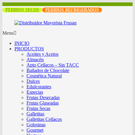
PEDIDOS SECOS
PEDIDOS REFRIGERADOS
Menu
INICIO
PRODUCTOS
Aceites y Acetos
Almacén
Apto Celíacos – Sin TACC
Bañados de Chocolate
Cosmética Natural
Dulces
Edulcorantes
Especias
Frutas Desecadas
Frutas Glaseadas
Frutas Secas
Galletitas
Galletitas Celíacos
Golosinas
Gourmet