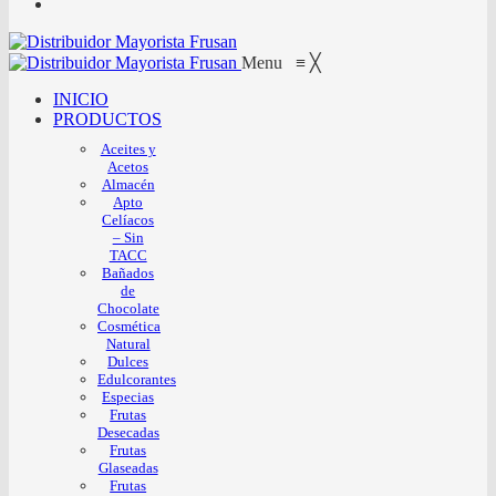
Menu
≡
╳
INICIO
PRODUCTOS
Aceites y
Acetos
Almacén
Apto
Celíacos
– Sin
TACC
Bañados
de
Chocolate
Cosmética
Natural
Dulces
Edulcorantes
Especias
Frutas
Desecadas
Frutas
Glaseadas
Frutas