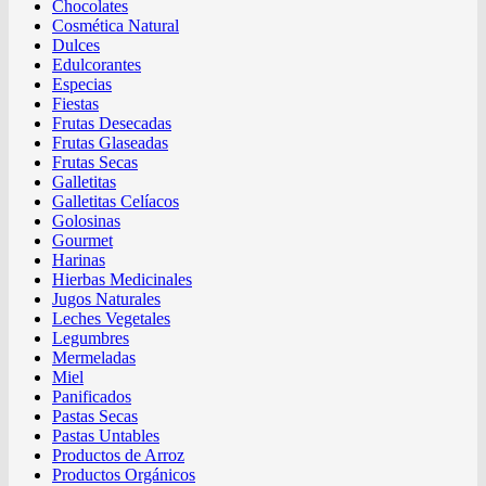
Chocolates
Cosmética Natural
Dulces
Edulcorantes
Especias
Fiestas
Frutas Desecadas
Frutas Glaseadas
Frutas Secas
Galletitas
Galletitas Celíacos
Golosinas
Gourmet
Harinas
Hierbas Medicinales
Jugos Naturales
Leches Vegetales
Legumbres
Mermeladas
Miel
Panificados
Pastas Secas
Pastas Untables
Productos de Arroz
Productos Orgánicos