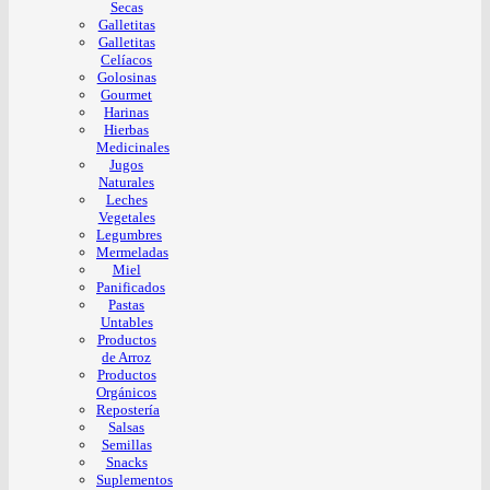
Secas
Galletitas
Galletitas
Celíacos
Golosinas
Gourmet
Harinas
Hierbas
Medicinales
Jugos
Naturales
Leches
Vegetales
Legumbres
Mermeladas
Miel
Panificados
Pastas
Untables
Productos
de Arroz
Productos
Orgánicos
Repostería
Salsas
Semillas
Snacks
Suplementos