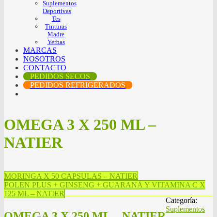
Suplementos
Deportivas
Tes
Tinturas
Madre
Yerbas
MARCAS
NOSOTROS
CONTACTO
PEDIDOS SECOS
PEDIDOS REFRIGERADOS
OMEGA 3 X 250 ML –
NATIER
MORINGA X 50 CAPSULAS – NATIER
POLEN PLUS + GINSENG + GUARANÁ Y VITAMINA C X
125 ML – NATIER
Categoría:
Suplementos
OMEGA 3 X 250 ML – NATIER