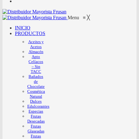
Menu
≡
╳
INICIO
PRODUCTOS
Aceites y
Acetos
Almacén
Apto
Celíacos
– Sin
TACC
Bañados
de
Chocolate
Cosmética
Natural
Dulces
Edulcorantes
Especias
Frutas
Desecadas
Frutas
Glaseadas
Frutas