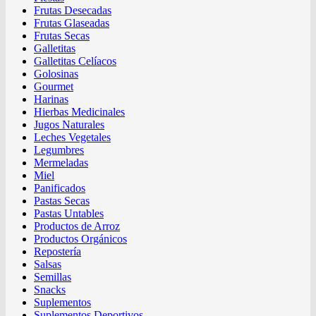
Frutas Desecadas
Frutas Glaseadas
Frutas Secas
Galletitas
Galletitas Celíacos
Golosinas
Gourmet
Harinas
Hierbas Medicinales
Jugos Naturales
Leches Vegetales
Legumbres
Mermeladas
Miel
Panificados
Pastas Secas
Pastas Untables
Productos de Arroz
Productos Orgánicos
Repostería
Salsas
Semillas
Snacks
Suplementos
Suplementos Deportivos