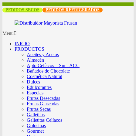
PEDIDOS SECOS
PEDIDOS REFRIGERADOS
Menu
INICIO
PRODUCTOS
Aceites y Acetos
Almacén
Apto Celíacos – Sin TACC
Bañados de Chocolate
Cosmética Natural
Dulces
Edulcorantes
Especias
Frutas Desecadas
Frutas Glaseadas
Frutas Secas
Galletitas
Galletitas Celíacos
Golosinas
Gourmet