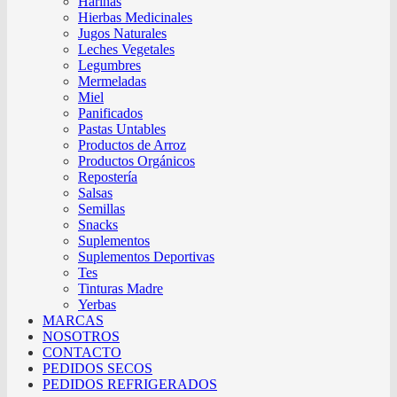
Harinas
Hierbas Medicinales
Jugos Naturales
Leches Vegetales
Legumbres
Mermeladas
Miel
Panificados
Pastas Untables
Productos de Arroz
Productos Orgánicos
Repostería
Salsas
Semillas
Snacks
Suplementos
Suplementos Deportivas
Tes
Tinturas Madre
Yerbas
MARCAS
NOSOTROS
CONTACTO
PEDIDOS SECOS
PEDIDOS REFRIGERADOS