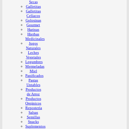
Secas
Galletitas
Galletitas
Celíacos
Golosinas
Gourmet
Harinas
Hierbas
Medicinales
Jugos
Naturales
Leches
Vegetales
Legumbres
Mermeladas
Miel
Panificados
Pastas
Untables
Productos
de Arroz
Productos
Orgánicos
Repostería
Salsas
Semillas
Snacks
Suplementos