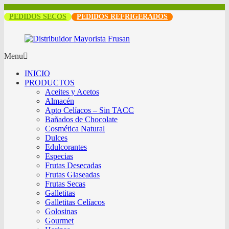
PEDIDOS SECOS
PEDIDOS REFRIGERADOS
Menu
INICIO
PRODUCTOS
Aceites y Acetos
Almacén
Apto Celíacos – Sin TACC
Bañados de Chocolate
Cosmética Natural
Dulces
Edulcorantes
Especias
Frutas Desecadas
Frutas Glaseadas
Frutas Secas
Galletitas
Galletitas Celíacos
Golosinas
Gourmet