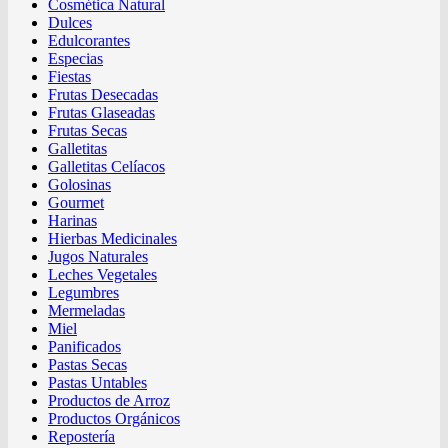
Cosmética Natural
Dulces
Edulcorantes
Especias
Fiestas
Frutas Desecadas
Frutas Glaseadas
Frutas Secas
Galletitas
Galletitas Celíacos
Golosinas
Gourmet
Harinas
Hierbas Medicinales
Jugos Naturales
Leches Vegetales
Legumbres
Mermeladas
Miel
Panificados
Pastas Secas
Pastas Untables
Productos de Arroz
Productos Orgánicos
Repostería