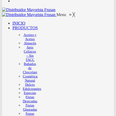
Menu
≡
╳
INICIO
PRODUCTOS
Aceites y
Acetos
Almacén
Apto
Celíacos
– Sin
TACC
Bañados
de
Chocolate
Cosmética
Natural
Dulces
Edulcorantes
Especias
Frutas
Desecadas
Frutas
Glaseadas
Frutas