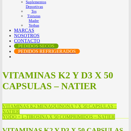
Suplementos
Deportivas
Tes
Tinturas
Madre
Yerbas
MARCAS
NOSOTROS
CONTACTO
PEDIDOS SECOS
PEDIDOS REFRIGERADOS
VITAMINAS K2 Y D3 X 50
CAPSULAS – NATIER
VITAMINAS K2 MENAQUINONA 7 X 50 CAPSULAS –
NATIER
YODO + L-TIROSINA X 50 COMPRIMIDOS – NATIER
VITAMINAS K2 Y D3 X 50 CAPSULAS –