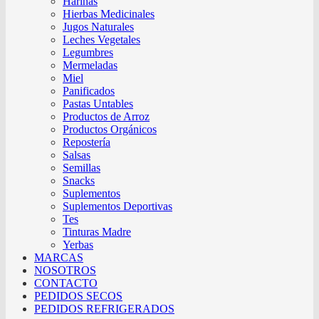
Harinas
Hierbas Medicinales
Jugos Naturales
Leches Vegetales
Legumbres
Mermeladas
Miel
Panificados
Pastas Untables
Productos de Arroz
Productos Orgánicos
Repostería
Salsas
Semillas
Snacks
Suplementos
Suplementos Deportivas
Tes
Tinturas Madre
Yerbas
MARCAS
NOSOTROS
CONTACTO
PEDIDOS SECOS
PEDIDOS REFRIGERADOS