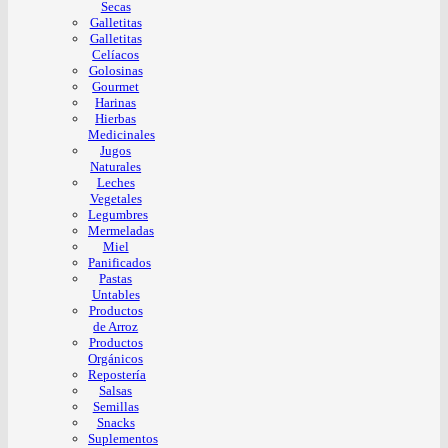
Secas
Galletitas
Galletitas
Celíacos
Golosinas
Gourmet
Harinas
Hierbas
Medicinales
Jugos
Naturales
Leches
Vegetales
Legumbres
Mermeladas
Miel
Panificados
Pastas
Untables
Productos
de Arroz
Productos
Orgánicos
Repostería
Salsas
Semillas
Snacks
Suplementos