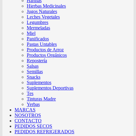
Harinas
Hierbas Medicinales
Jugos Naturales
Leches Vegetales
Legumbres
Mermeladas
Miel
Panificados
Pastas Untables
Productos de Arroz
Productos Orgánicos
Repostería
Salsas
Semillas
Snacks
Suplementos
Suplementos Deportivas
Tes
Tinturas Madre
Yerbas
MARCAS
NOSOTROS
CONTACTO
PEDIDOS SECOS
PEDIDOS REFRIGERADOS