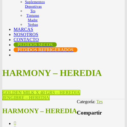
Suplementos
Deportivas
Tes
Tinturas
Madre
Yerbas
MARCAS
NOSOTROS
CONTACTO
PEDIDOS SECOS
PEDIDOS REFRIGERADOS
HARMONY – HEREDIA
GOLDEN MILK X 40 GRS – HEREDIA
JENGIBRE – HEREDIA
Categoría:
Tes
HARMONY – HEREDIA
Compartir