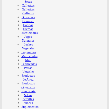
Secas
Galletitas
Galletitas
Celíacos
Golosinas
Gourmet
Harinas
Hierbas
Medicinales
Jugos
Naturales
Leches
Vegetales
Legumbres
Mermeladas
Miel
Panificados
Pastas
Untables
Productos
de Arroz
Productos
Orgánicos
Repostería
Salsas
Semillas
Snacks
Suplementos