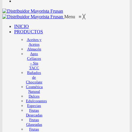
Menu
≡
╳
INICIO
PRODUCTOS
Aceites y
Acetos
Almacén
Apto
Celíacos
– Sin
TACC
Bañados
de
Chocolate
Cosmética
Natural
Dulces
Edulcorantes
Especias
Frutas
Desecadas
Frutas
Glaseadas
Frutas