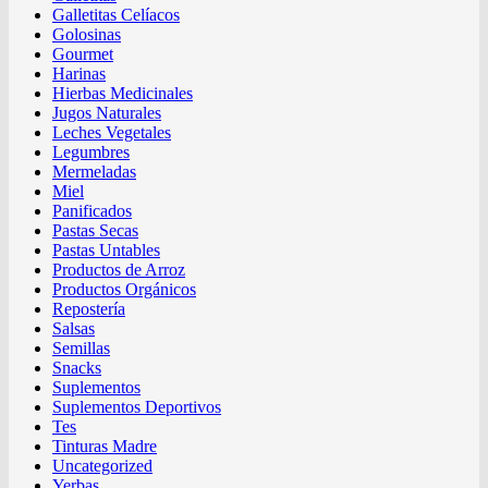
Galletitas Celíacos
Golosinas
Gourmet
Harinas
Hierbas Medicinales
Jugos Naturales
Leches Vegetales
Legumbres
Mermeladas
Miel
Panificados
Pastas Secas
Pastas Untables
Productos de Arroz
Productos Orgánicos
Repostería
Salsas
Semillas
Snacks
Suplementos
Suplementos Deportivos
Tes
Tinturas Madre
Uncategorized
Yerbas