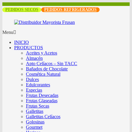
PEDIDOS SECOS
PEDIDOS REFRIGERADOS
Menu
INICIO
PRODUCTOS
Aceites y Acetos
Almacén
Apto Celíacos – Sin TACC
Bañados de Chocolate
Cosmética Natural
Dulces
Edulcorantes
Especias
Frutas Desecadas
Frutas Glaseadas
Frutas Secas
Galletitas
Galletitas Celíacos
Golosinas
Gourmet