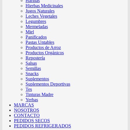
Harinas
Hierbas Medicinales
Jugos Naturales
Leches Vegetales
Legumbres
Mermeladas
Miel
Panificados
Pastas Untables
Productos de Arroz
Productos Orgánicos
Repostería
Salsas
Semillas
Snacks
Suplementos
Suplementos Deportivas
Tes
Tinturas Madre
Yerbas
MARCAS
NOSOTROS
CONTACTO
PEDIDOS SECOS
PEDIDOS REFRIGERADOS