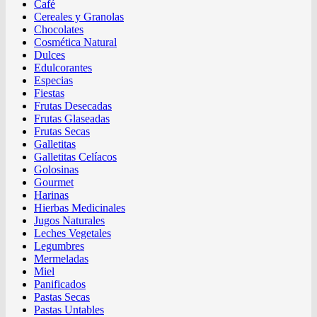
Café
Cereales y Granolas
Chocolates
Cosmética Natural
Dulces
Edulcorantes
Especias
Fiestas
Frutas Desecadas
Frutas Glaseadas
Frutas Secas
Galletitas
Galletitas Celíacos
Golosinas
Gourmet
Harinas
Hierbas Medicinales
Jugos Naturales
Leches Vegetales
Legumbres
Mermeladas
Miel
Panificados
Pastas Secas
Pastas Untables