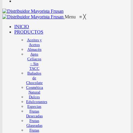
Menu
≡
╳
INICIO
PRODUCTOS
Aceites y
Acetos
Almacén
Apto
Celíacos
– Sin
TACC
Bañados
de
Chocolate
Cosmética
Natural
Dulces
Edulcorantes
Especias
Frutas
Desecadas
Frutas
Glaseadas
Frutas