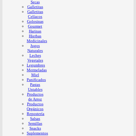
Secas
Galletitas
Galletitas
Celíacos
Golosinas
Gourmet
Harinas
Hierbas
Medicinales
Jugos
Naturales
Leches
Vegetales
Legumbres
Mermeladas
Miel
Panificados
Pastas
Untables
Productos
de Arroz
Productos
Orgánicos
Repostería
Salsas
Semillas
Snacks
Suplementos