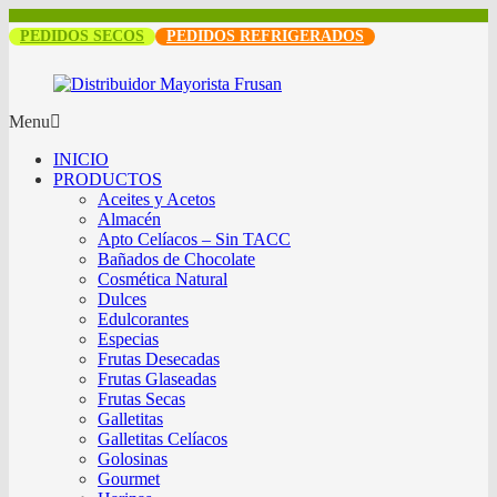
PEDIDOS SECOS
PEDIDOS REFRIGERADOS
Menu
INICIO
PRODUCTOS
Aceites y Acetos
Almacén
Apto Celíacos – Sin TACC
Bañados de Chocolate
Cosmética Natural
Dulces
Edulcorantes
Especias
Frutas Desecadas
Frutas Glaseadas
Frutas Secas
Galletitas
Galletitas Celíacos
Golosinas
Gourmet