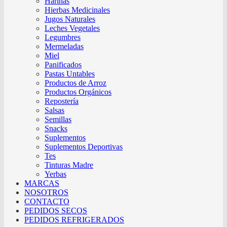
Harinas
Hierbas Medicinales
Jugos Naturales
Leches Vegetales
Legumbres
Mermeladas
Miel
Panificados
Pastas Untables
Productos de Arroz
Productos Orgánicos
Repostería
Salsas
Semillas
Snacks
Suplementos
Suplementos Deportivas
Tes
Tinturas Madre
Yerbas
MARCAS
NOSOTROS
CONTACTO
PEDIDOS SECOS
PEDIDOS REFRIGERADOS