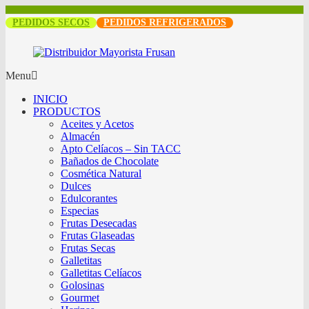
PEDIDOS SECOS
PEDIDOS REFRIGERADOS
Menu
INICIO
PRODUCTOS
Aceites y Acetos
Almacén
Apto Celíacos – Sin TACC
Bañados de Chocolate
Cosmética Natural
Dulces
Edulcorantes
Especias
Frutas Desecadas
Frutas Glaseadas
Frutas Secas
Galletitas
Galletitas Celíacos
Golosinas
Gourmet