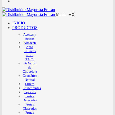
Menu
≡
╳
INICIO
PRODUCTOS
Aceites y
Acetos
Almacén
Apto
Celíacos
– Sin
TACC
Bañados
de
Chocolate
Cosmética
Natural
Dulces
Edulcorantes
Especias
Frutas
Desecadas
Frutas
Glaseadas
Frutas