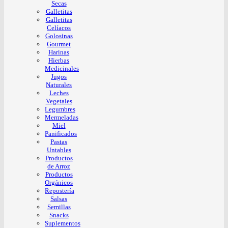
Secas
Galletitas
Galletitas
Celíacos
Golosinas
Gourmet
Harinas
Hierbas
Medicinales
Jugos
Naturales
Leches
Vegetales
Legumbres
Mermeladas
Miel
Panificados
Pastas
Untables
Productos
de Arroz
Productos
Orgánicos
Repostería
Salsas
Semillas
Snacks
Suplementos