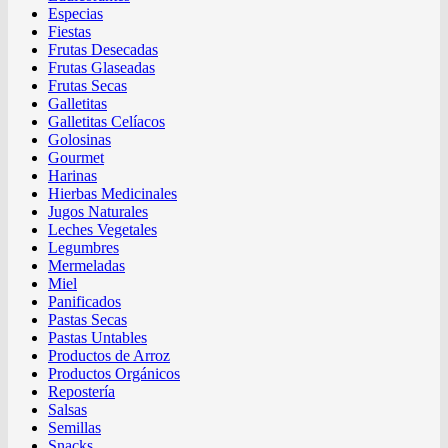
Especias
Fiestas
Frutas Desecadas
Frutas Glaseadas
Frutas Secas
Galletitas
Galletitas Celíacos
Golosinas
Gourmet
Harinas
Hierbas Medicinales
Jugos Naturales
Leches Vegetales
Legumbres
Mermeladas
Miel
Panificados
Pastas Secas
Pastas Untables
Productos de Arroz
Productos Orgánicos
Repostería
Salsas
Semillas
Snacks