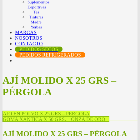
Suplementos
Deportivas
Tes
Tinturas
Madre
Yerbas
MARCAS
NOSOTROS
CONTACTO
PEDIDOS SECOS
PEDIDOS REFRIGERADOS
AJÍ MOLIDO X 25 GRS –
PÉRGOLA
AJO EN POLVO X 25 GRS – PÉRGOLA
GOMA XÁNTICA X 50 GRS. – ONZA DE ORO –
AJÍ MOLIDO X 25 GRS – PÉRGOLA