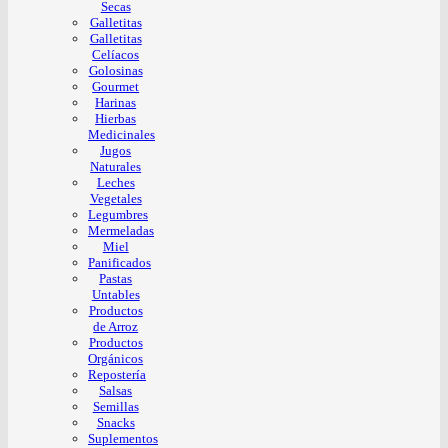
Secas
Galletitas
Galletitas
Celíacos
Golosinas
Gourmet
Harinas
Hierbas
Medicinales
Jugos
Naturales
Leches
Vegetales
Legumbres
Mermeladas
Miel
Panificados
Pastas
Untables
Productos
de Arroz
Productos
Orgánicos
Repostería
Salsas
Semillas
Snacks
Suplementos