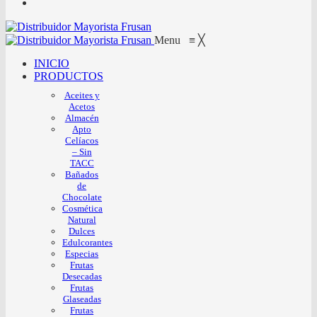
Menu
≡
╳
INICIO
PRODUCTOS
Aceites y
Acetos
Almacén
Apto
Celíacos
– Sin
TACC
Bañados
de
Chocolate
Cosmética
Natural
Dulces
Edulcorantes
Especias
Frutas
Desecadas
Frutas
Glaseadas
Frutas