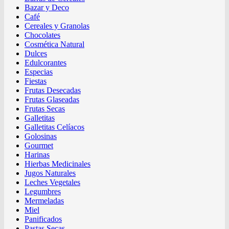
Bazar y Deco
Café
Cereales y Granolas
Chocolates
Cosmética Natural
Dulces
Edulcorantes
Especias
Fiestas
Frutas Desecadas
Frutas Glaseadas
Frutas Secas
Galletitas
Galletitas Celíacos
Golosinas
Gourmet
Harinas
Hierbas Medicinales
Jugos Naturales
Leches Vegetales
Legumbres
Mermeladas
Miel
Panificados
Pastas Secas