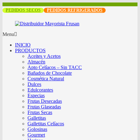
PEDIDOS SECOS
PEDIDOS REFRIGERADOS
Menu
INICIO
PRODUCTOS
Aceites y Acetos
Almacén
Apto Celíacos – Sin TACC
Bañados de Chocolate
Cosmética Natural
Dulces
Edulcorantes
Especias
Frutas Desecadas
Frutas Glaseadas
Frutas Secas
Galletitas
Galletitas Celíacos
Golosinas
Gourmet