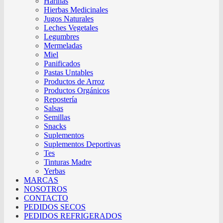
Harinas
Hierbas Medicinales
Jugos Naturales
Leches Vegetales
Legumbres
Mermeladas
Miel
Panificados
Pastas Untables
Productos de Arroz
Productos Orgánicos
Repostería
Salsas
Semillas
Snacks
Suplementos
Suplementos Deportivas
Tes
Tinturas Madre
Yerbas
MARCAS
NOSOTROS
CONTACTO
PEDIDOS SECOS
PEDIDOS REFRIGERADOS