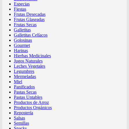
Especias
Fiestas
Frutas Desecadas
Frutas Glaseadas
Frutas Secas
Galletitas
Galletitas Celíacos
Golosinas
Gourmet
Harinas
Hierbas Medicinales
Jugos Naturales
Leches Vegetales
Legumbres
Mermeladas
Miel
Panificados
Pastas Secas
Pastas Untables
Productos de Arroz
Productos Orgánicos
Repostería
Salsas
Semillas
Snacks