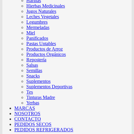
Harinas
Hierbas Medicinales
Jugos Naturales
Leches Vegetales
Legumbres
Mermeladas
Miel
Panificados
Pastas Untables
Productos de Arroz
Productos Orgánicos
Repostería
Salsas
Semillas
Snacks
Suplementos
Suplementos Deportivas
Tes
Tinturas Madre
Yerbas
MARCAS
NOSOTROS
CONTACTO
PEDIDOS SECOS
PEDIDOS REFRIGERADOS