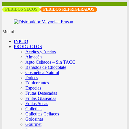
PEDIDOS SECOS
PEDIDOS REFRIGERADOS
Menu
INICIO
PRODUCTOS
Aceites y Acetos
Almacén
Apto Celíacos – Sin TACC
Bañados de Chocolate
Cosmética Natural
Dulces
Edulcorantes
Especias
Frutas Desecadas
Frutas Glaseadas
Frutas Secas
Galletitas
Galletitas Celíacos
Golosinas
Gourmet