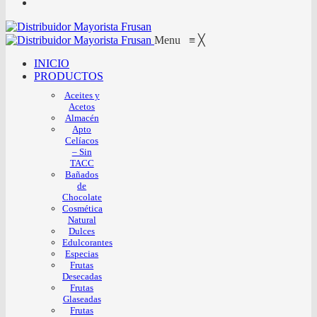
Menu
≡
╳
INICIO
PRODUCTOS
Aceites y
Acetos
Almacén
Apto
Celíacos
– Sin
TACC
Bañados
de
Chocolate
Cosmética
Natural
Dulces
Edulcorantes
Especias
Frutas
Desecadas
Frutas
Glaseadas
Frutas