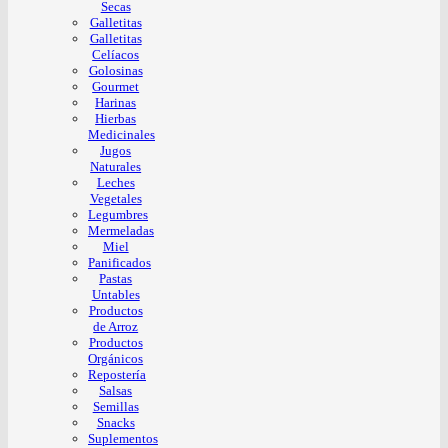
Secas
Galletitas
Galletitas
Celíacos
Golosinas
Gourmet
Harinas
Hierbas
Medicinales
Jugos
Naturales
Leches
Vegetales
Legumbres
Mermeladas
Miel
Panificados
Pastas
Untables
Productos
de Arroz
Productos
Orgánicos
Repostería
Salsas
Semillas
Snacks
Suplementos