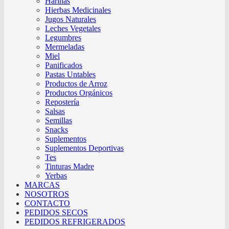
Harinas
Hierbas Medicinales
Jugos Naturales
Leches Vegetales
Legumbres
Mermeladas
Miel
Panificados
Pastas Untables
Productos de Arroz
Productos Orgánicos
Repostería
Salsas
Semillas
Snacks
Suplementos
Suplementos Deportivas
Tes
Tinturas Madre
Yerbas
MARCAS
NOSOTROS
CONTACTO
PEDIDOS SECOS
PEDIDOS REFRIGERADOS