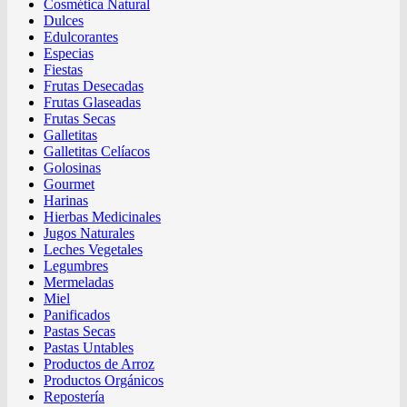
Cosmética Natural
Dulces
Edulcorantes
Especias
Fiestas
Frutas Desecadas
Frutas Glaseadas
Frutas Secas
Galletitas
Galletitas Celíacos
Golosinas
Gourmet
Harinas
Hierbas Medicinales
Jugos Naturales
Leches Vegetales
Legumbres
Mermeladas
Miel
Panificados
Pastas Secas
Pastas Untables
Productos de Arroz
Productos Orgánicos
Repostería