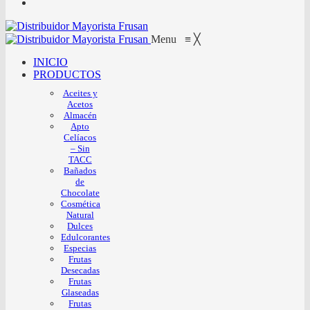
Menu
≡
╳
INICIO
PRODUCTOS
Aceites y
Acetos
Almacén
Apto
Celíacos
– Sin
TACC
Bañados
de
Chocolate
Cosmética
Natural
Dulces
Edulcorantes
Especias
Frutas
Desecadas
Frutas
Glaseadas
Frutas