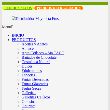
PEDIDOS SECOS
PEDIDOS REFRIGERADOS
Menu
INICIO
PRODUCTOS
Aceites y Acetos
Almacén
Apto Celíacos – Sin TACC
Bañados de Chocolate
Cosmética Natural
Dulces
Edulcorantes
Especias
Frutas Desecadas
Frutas Glaseadas
Frutas Secas
Galletitas
Galletitas Celíacos
Golosinas
Gourmet