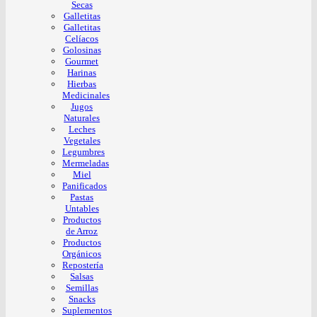
Secas
Galletitas
Galletitas
Celíacos
Golosinas
Gourmet
Harinas
Hierbas
Medicinales
Jugos
Naturales
Leches
Vegetales
Legumbres
Mermeladas
Miel
Panificados
Pastas
Untables
Productos
de Arroz
Productos
Orgánicos
Repostería
Salsas
Semillas
Snacks
Suplementos