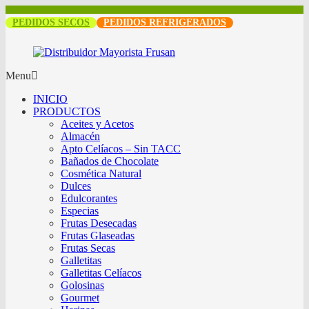
PEDIDOS SECOS
PEDIDOS REFRIGERADOS
Menu
INICIO
PRODUCTOS
Aceites y Acetos
Almacén
Apto Celíacos – Sin TACC
Bañados de Chocolate
Cosmética Natural
Dulces
Edulcorantes
Especias
Frutas Desecadas
Frutas Glaseadas
Frutas Secas
Galletitas
Galletitas Celíacos
Golosinas
Gourmet