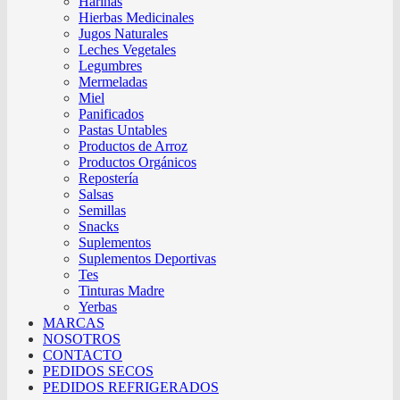
Harinas
Hierbas Medicinales
Jugos Naturales
Leches Vegetales
Legumbres
Mermeladas
Miel
Panificados
Pastas Untables
Productos de Arroz
Productos Orgánicos
Repostería
Salsas
Semillas
Snacks
Suplementos
Suplementos Deportivas
Tes
Tinturas Madre
Yerbas
MARCAS
NOSOTROS
CONTACTO
PEDIDOS SECOS
PEDIDOS REFRIGERADOS