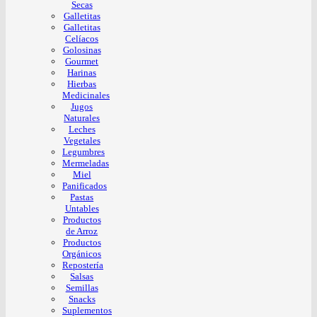
Secas
Galletitas
Galletitas
Celíacos
Golosinas
Gourmet
Harinas
Hierbas
Medicinales
Jugos
Naturales
Leches
Vegetales
Legumbres
Mermeladas
Miel
Panificados
Pastas
Untables
Productos
de Arroz
Productos
Orgánicos
Repostería
Salsas
Semillas
Snacks
Suplementos