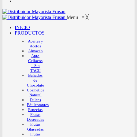
Menu
≡
╳
INICIO
PRODUCTOS
Aceites y
Acetos
Almacén
Apto
Celíacos
– Sin
TACC
Bañados
de
Chocolate
Cosmética
Natural
Dulces
Edulcorantes
Especias
Frutas
Desecadas
Frutas
Glaseadas
Frutas