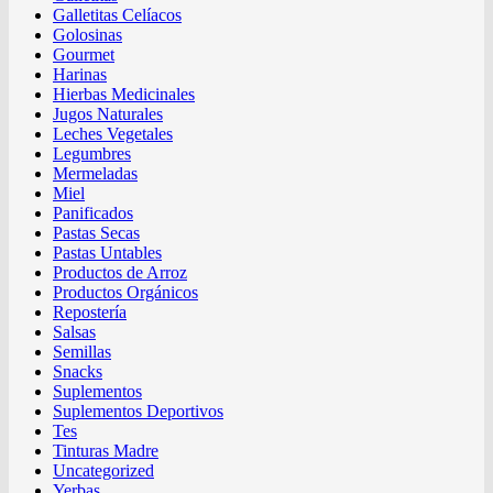
Galletitas Celíacos
Golosinas
Gourmet
Harinas
Hierbas Medicinales
Jugos Naturales
Leches Vegetales
Legumbres
Mermeladas
Miel
Panificados
Pastas Secas
Pastas Untables
Productos de Arroz
Productos Orgánicos
Repostería
Salsas
Semillas
Snacks
Suplementos
Suplementos Deportivos
Tes
Tinturas Madre
Uncategorized
Yerbas